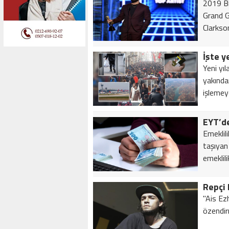
2019 Bi
Grand G
Clarkso
İşte y
Yeni yı
yakında
işlemeye
EYT’de
Emeklili
taşıyan
emeklili
Repçi
"Ais Ez
özendir