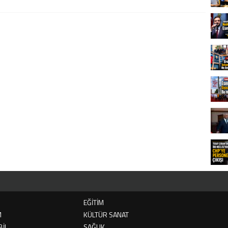
EĞİTİM
M
KÜLTÜR SANAT
İL
SAĞLIK