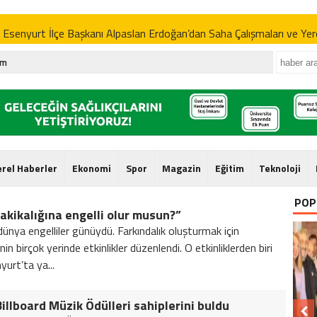
senyurt İlçe Başkanı Alpaslan Erdoğan’dan Saha Çalışmaları ve Yere
im
 Aydın’dan Metro Tartışmalarına Alternatif Ulaşım Projesi
y Çoban’dan İBB’ye ‘Yapamıyorsanız Devredin’ Resti
senyurt İlçe Başkanı Alpaslan Erdoğan’dan Saha Çalışmaları ve Yere
erel Haberler
Ekonomi
Spor
Magazin
Eğitim
Teknoloji
 Aydın’dan Metro Tartışmalarına Alternatif Ulaşım Projesi
y Çoban’dan İBB’ye ‘Yapamıyorsanız Devredin’ Resti
POP
akikalığına engelli olur musun?”
senyurt İlçe Başkanı Alpaslan Erdoğan’dan Saha Çalışmaları ve Yere
ünya engelliler günüydü. Farkındalık oluşturmak için
nin birçok yerinde etkinlikler düzenlendi. O etkinliklerden biri
yurt’ta ya...
 Aydın’dan Metro Tartışmalarına Alternatif Ulaşım Projesi
illboard Müzik Ödülleri sahiplerini buldu