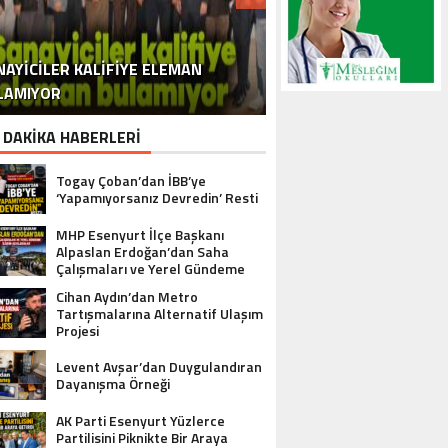
ÜSEYİN ERGİN KAYYUMU DIŞARIDAN
DDIA: AZIZ İHSAN AKTAŞ’IN ŞIRKETI,
OSMAN NURİ KABAKTEPE: İSTANBUL
MHP’LI FETI YILDIZ’DAN KRITIK
PAZARCI ESNAFI KAYYUM CAN
NAYICILER KALIFIYE ELEMAN
ELA SIYASETI MI, HIZMET SIYASETI
ADIĞI MÜDÜRLER ÜZERİNDEN HEDEF
SOY’U CUMHURBAŞKANI ERDOĞAN’A
KKTC’DE IHALESIZ ALDIĞI IŞLERLE 53
AÇIKLAMA: ‘AHMET TÜRK VE AHMET
“15 TEMMUZ’U UNUTMAYACAĞIZ,
MURAT’INA ERECEK ESENYURT
KAYYUM’UN TAVRI İŞLETME
LAMIYOR
BU İHALE DAHA ÇOK SU GÖTÜRÜR!
ÖZER GÖREVE IADE EDILMELI’
MILYON DOLAR KAZANDI
ÖNCÜ’SÜNE KAVUŞACAK
SAHİPLERİNİ ÇILDIRTTI!
UNUTTURMAYACAĞIZ”
ŞİKAYET ETTİ
ALDI
MI?
 DAKİKA HABERLERİ
Togay Çoban’dan İBB’ye
‘Yapamıyorsanız Devredin’ Resti
MHP Esenyurt İlçe Başkanı
Alpaslan Erdoğan’dan Saha
Çalışmaları ve Yerel Gündeme
İlişkin Açıklamalar
Cihan Aydın’dan Metro
Tartışmalarına Alternatif Ulaşım
Projesi
Levent Avşar’dan Duygulandıran
Dayanışma Örneği
AK Parti Esenyurt Yüzlerce
Partilisini Piknikte Bir Araya