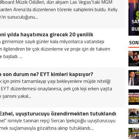
llboard Müzik Ödülleri, dün akşam Las Vegas'taki MGM
arden Arena'da düzenlenen törenle sahiplerini buldu. Kelly
H
İ
n'ın sunuculuğunu...
SA
TAB
AT
AK
BU
eni yılda hayatımıza girecek 20 yenilik
la girmemize sayılı günler kala milyonlarca vatandaşı
SON
n ilgilendiren bir çok düzenleme ve proje için de takvim
 başladı. ...
 son durum ne? EYT kimleri kapsıyor?
k için primi tamamlayıp yaşı bekleyenlere müjde niteliği
 EYT düzenlemesi onaylanırsa, pek çok kişi erken yaşta
k şansını yakal...
 Ezhel, uyuşturucuyu özendirmekten tutuklandı
hel" ismiyle tanınan repçi Sercan İpekçioğlu uyuşturucuyu
mek suçlamasıyla gözaltına alınıp tutuklandı....