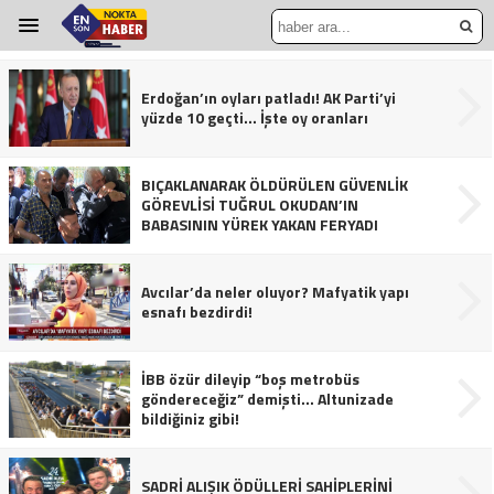
Erdoğan’ın oyları patladı! AK Parti’yi
yüzde 10 geçti… İşte oy oranları
BIÇAKLANARAK ÖLDÜRÜLEN GÜVENLİK
GÖREVLİSİ TUĞRUL OKUDAN’IN
BABASININ YÜREK YAKAN FERYADI
Avcılar’da neler oluyor? Mafyatik yapı
esnafı bezdirdi!
İBB özür dileyip “boş metrobüs
göndereceğiz” demişti… Altunizade
bildiğiniz gibi!
SADRİ ALIŞIK ÖDÜLLERİ SAHİPLERİNİ