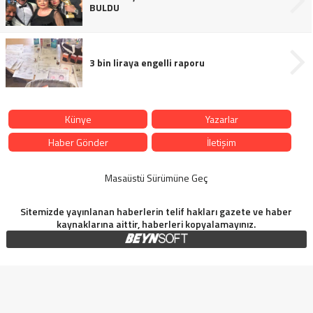
BULDU
3 bin liraya engelli raporu
Künye
Yazarlar
Haber Gönder
İletişim
Masaüstü Sürümüne Geç
Sitemizde yayınlanan haberlerin telif hakları gazete ve haber
kaynaklarına aittir, haberleri kopyalamayınız.