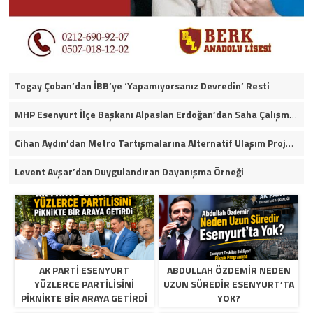
Togay Çoban’dan İBB’ye ‘Yapamıyorsanız Devredin’ Resti
MHP Esenyurt İlçe Başkanı Alpaslan Erdoğan’dan Saha Çalışmaları ve Yerel Gündeme İlişkin Açıklamalar
Cihan Aydın’dan Metro Tartışmalarına Alternatif Ulaşım Projesi
Levent Avşar’dan Duygulandıran Dayanışma Örneği
AK PARTI ESENYURT
ABDULLAH ÖZDEMIR NEDEN
YÜZLERCE PARTILISINI
UZUN SÜREDIR ESENYURT’TA
PIKNIKTE BIR ARAYA GETIRDI
YOK?