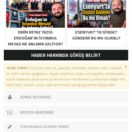
EMIN BEYAZ YAZDI:
ESENYURT’TA SIYASET
ERDOĞAN’IN İSTANBUL
GÜNDEMI BU MU OLMALI?
MESAJI NE ANLAMA GELIYOR?
HABER HAKKINDA GÖRÜŞ BELİRT
YASAL UYARI!
Suç teşkil edecek, yasadışı, tehditkar, rahatsız edici, hakaret
ve küfür içeren, aşağılayıcı, küçük düşürücü, kaba, pornografik, ahlaka aykırı,
kişilik haklarına zarar verici ya da benzeri niteliklerde içeriklerden doğan her
türlü mali, hukuki, cezai, idari sorumluluk içeriği gönderen kişiye aittir.