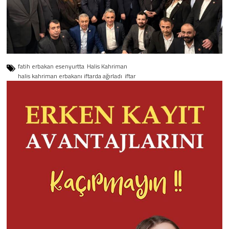
fatih erbakan esenyurtta
Halis Kahriman
halis kahriman erbakanı iftarda ağırladı
iftar