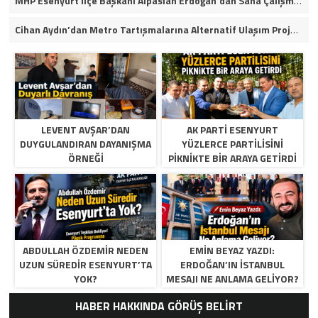
MHP Esenyurt İlçe Başkanı Alpaslan Erdoğan’dan Saha Çalışmaları ve Yerel Gündeme İlişkin Açıklamalar
Cihan Aydın’dan Metro Tartışmalarına Alternatif Ulaşım Projesi
LEVENT AVŞAR’DAN
AK PARTI ESENYURT
DUYGULANDIRAN DAYANIŞMA
YÜZLERCE PARTILISINI
ÖRNEĞI
PIKNIKTE BIR ARAYA GETIRDI
ABDULLAH ÖZDEMIR NEDEN
EMIN BEYAZ YAZDI:
UZUN SÜREDIR ESENYURT’TA
ERDOĞAN’IN İSTANBUL
YOK?
MESAJI NE ANLAMA GELIYOR?
HABER HAKKINDA GÖRÜŞ BELİRT