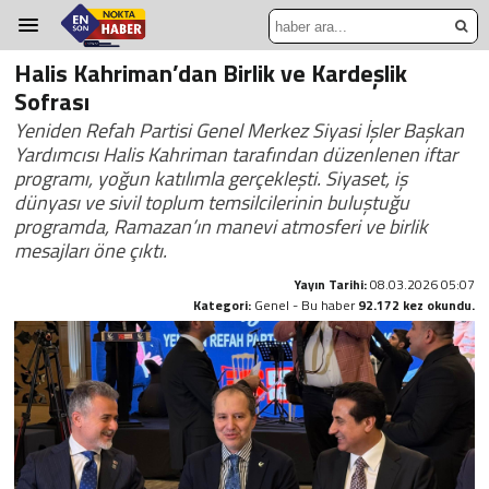
Halis Kahriman’dan Birlik ve Kardeşlik
Sofrası
Yeniden Refah Partisi Genel Merkez Siyasi İşler Başkan
Yardımcısı Halis Kahriman tarafından düzenlenen iftar
programı, yoğun katılımla gerçekleşti. Siyaset, iş
dünyası ve sivil toplum temsilcilerinin buluştuğu
programda, Ramazan’ın manevi atmosferi ve birlik
mesajları öne çıktı.
Yayın Tarihi:
08.03.2026 05:07
Kategori:
Genel - Bu haber
92.172 kez okundu.