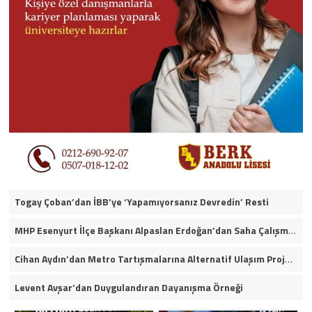
Togay Çoban’dan İBB’ye ‘Yapamıyorsanız Devredin’ Resti
MHP Esenyurt İlçe Başkanı Alpaslan Erdoğan’dan Saha Çalışmaları ve Yerel Gündeme İlişkin Açıklamalar
Cihan Aydın’dan Metro Tartışmalarına Alternatif Ulaşım Projesi
Levent Avşar’dan Duygulandıran Dayanışma Örneği