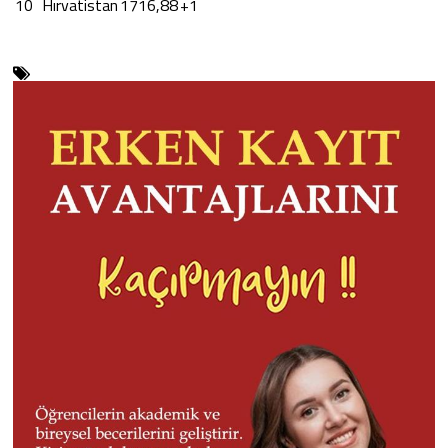
10
Hırvatistan
1716,88
+1