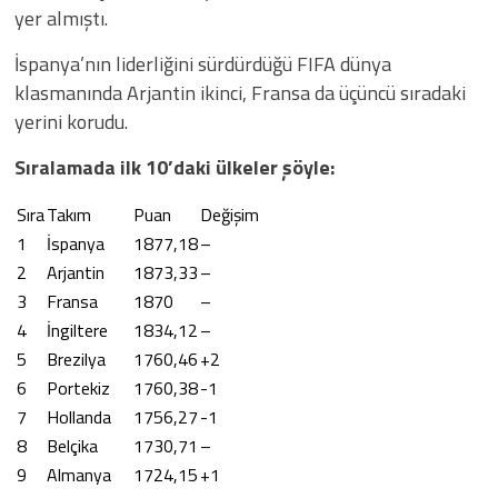
yer almıştı.
İspanya’nın liderliğini sürdürdüğü FIFA dünya
klasmanında Arjantin ikinci, Fransa da üçüncü sıradaki
yerini korudu.
Sıralamada ilk 10’daki ülkeler şöyle:
Sıra
Takım
Puan
Değişim
1
İspanya
1877,18
–
2
Arjantin
1873,33
–
3
Fransa
1870
–
4
İngiltere
1834,12
–
5
Brezilya
1760,46
+2
6
Portekiz
1760,38
-1
7
Hollanda
1756,27
-1
8
Belçika
1730,71
–
9
Almanya
1724,15
+1