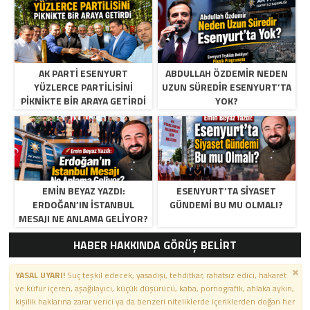
AK PARTI ESENYURT
ABDULLAH ÖZDEMIR NEDEN
YÜZLERCE PARTILISINI
UZUN SÜREDIR ESENYURT’TA
PIKNIKTE BIR ARAYA GETIRDI
YOK?
EMIN BEYAZ YAZDI:
ESENYURT’TA SIYASET
ERDOĞAN’IN İSTANBUL
GÜNDEMI BU MU OLMALI?
MESAJI NE ANLAMA GELIYOR?
HABER HAKKINDA GÖRÜŞ BELİRT
YASAL UYARI!
Suç teşkil edecek, yasadışı, tehditkar, rahatsız edici, hakaret
ve küfür içeren, aşağılayıcı, küçük düşürücü, kaba, pornografik, ahlaka aykırı,
kişilik haklarına zarar verici ya da benzeri niteliklerde içeriklerden doğan her