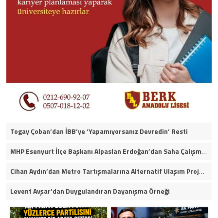
Togay Çoban’dan İBB’ye ‘Yapamıyorsanız Devredin’ Resti
MHP Esenyurt İlçe Başkanı Alpaslan Erdoğan’dan Saha Çalışmaları ve Yerel Gündeme İlişkin Açıklamalar
Cihan Aydın’dan Metro Tartışmalarına Alternatif Ulaşım Projesi
Levent Avşar’dan Duygulandıran Dayanışma Örneği