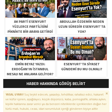
AK PARTI ESENYURT
ABDULLAH ÖZDEMIR NEDEN
YÜZLERCE PARTILISINI
UZUN SÜREDIR ESENYURT’TA
PIKNIKTE BIR ARAYA GETIRDI
YOK?
EMIN BEYAZ YAZDI:
ESENYURT’TA SIYASET
ERDOĞAN’IN İSTANBUL
GÜNDEMI BU MU OLMALI?
MESAJI NE ANLAMA GELIYOR?
HABER HAKKINDA GÖRÜŞ BELİRT
YASAL UYARI!
Suç teşkil edecek, yasadışı, tehditkar, rahatsız edici, hakaret
ve küfür içeren, aşağılayıcı, küçük düşürücü, kaba, pornografik, ahlaka aykırı,
kişilik haklarına zarar verici ya da benzeri niteliklerde içeriklerden doğan her
türlü mali, hukuki, cezai, idari sorumluluk içeriği gönderen kişiye aittir.