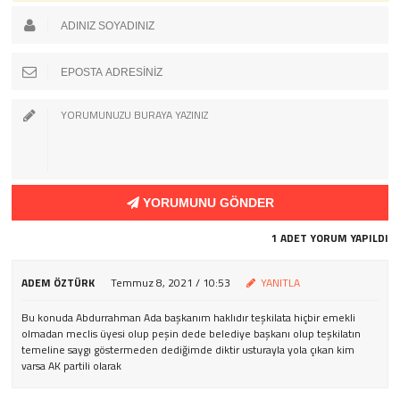
YORUMUNU GÖNDER
1 ADET YORUM YAPILDI
ADEM ÖZTÜRK
Temmuz 8, 2021 / 10:53
YANITLA
Bu konuda Abdurrahman Ada başkanım haklıdır teşkilata hiçbir emekli
olmadan meclis üyesi olup peşin dede belediye başkanı olup teşkilatın
temeline saygı göstermeden dediğimde diktir usturayla yola çıkan kim
varsa AK partili olarak