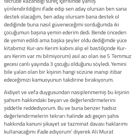
tecrübe kazandığı süreç içerisinde yanlış
yönlendirildiğini ifade edip sen aday olursan ben sana
destek olacağım, ben aday olursam bana destek ol
dediğinde buna nasıl güveneceğimi sorduğumda iki
çocuğumun başına yemin ederim dedi. Bende önceden
de yemin edildi ama başka şeyler oldu dediğimde yüce
kitabımız Kur-anı Kerim kabını alıp el bastı(içinde Kur-
anı Kerim var mı bilmiyorum) asıl acı olan ise 5 Temmuz
gecesi canlı yayında 3 çocuğu olduğunu söyledi. Yemini
bile yalan olan bir kişinin hangi sözüne inanıp itibar
edeceğimizi kamuoyunun takdirine bırakıyorum.
Aidiyet ve vefa duygusundan nasiplenmemiş bu kişinin
şahsım hakkındaki beyan ve değerlendirmelerini
şiddetle reddediyorum. Bu ve buna benzer hadsiz
değerlendirmelerin tekrarı halinde adı geçen şahıs
hakkında kanuni şikayet ve tazminat davası haklarımı
kullanacağımı ifade ediyorum’ diyerek Ali Murat