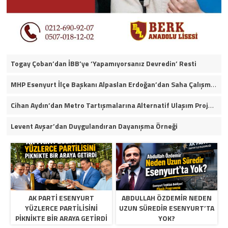
Togay Çoban’dan İBB’ye ‘Yapamıyorsanız Devredin’ Resti
MHP Esenyurt İlçe Başkanı Alpaslan Erdoğan’dan Saha Çalışmaları ve Yerel Gündeme İlişkin Açıklamalar
Cihan Aydın’dan Metro Tartışmalarına Alternatif Ulaşım Projesi
Levent Avşar’dan Duygulandıran Dayanışma Örneği
AK PARTI ESENYURT
ABDULLAH ÖZDEMIR NEDEN
YÜZLERCE PARTILISINI
UZUN SÜREDIR ESENYURT’TA
PIKNIKTE BIR ARAYA GETIRDI
YOK?