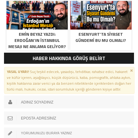
EMIN BEYAZ YAZDI:
ESENYURT’TA SIYASET
ERDOĞAN’IN İSTANBUL
GÜNDEMI BU MU OLMALI?
MESAJI NE ANLAMA GELIYOR?
HABER HAKKINDA GÖRÜŞ BELİRT
YASAL UYARI!
Suç teşkil edecek, yasadışı, tehditkar, rahatsız edici, hakaret
ve küfür içeren, aşağılayıcı, küçük düşürücü, kaba, pornografik, ahlaka aykırı,
kişilik haklarına zarar verici ya da benzeri niteliklerde içeriklerden doğan her
türlü mali, hukuki, cezai, idari sorumluluk içeriği gönderen kişiye aittir.