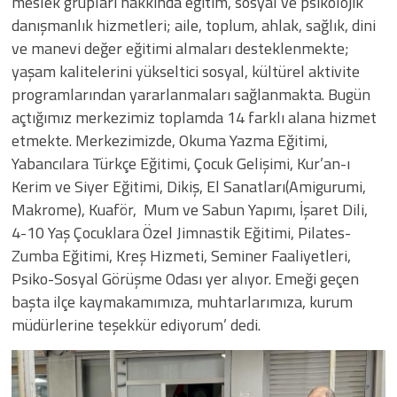
meslek grupları hakkında eğitim, sosyal ve psikolojik
danışmanlık hizmetleri; aile, toplum, ahlak, sağlık, dini
ve manevi değer eğitimi almaları desteklenmekte;
yaşam kalitelerini yükseltici sosyal, kültürel aktivite
programlarından yararlanmaları sağlanmakta. Bugün
açtığımız merkezimiz toplamda 14 farklı alana hizmet
etmekte. Merkezimizde, Okuma Yazma Eğitimi,
Yabancılara Türkçe Eğitimi, Çocuk Gelişimi, Kur’an-ı
Kerim ve Siyer Eğitimi, Dikiş, El Sanatları(Amigurumi,
Makrome), Kuaför, Mum ve Sabun Yapımı, İşaret Dili,
4-10 Yaş Çocuklara Özel Jimnastik Eğitimi, Pilates-
Zumba Eğitimi, Kreş Hizmeti, Seminer Faaliyetleri,
Psiko-Sosyal Görüşme Odası yer alıyor. Emeği geçen
başta ilçe kaymakamımıza, muhtarlarımıza, kurum
müdürlerine teşekkür ediyorum’ dedi.