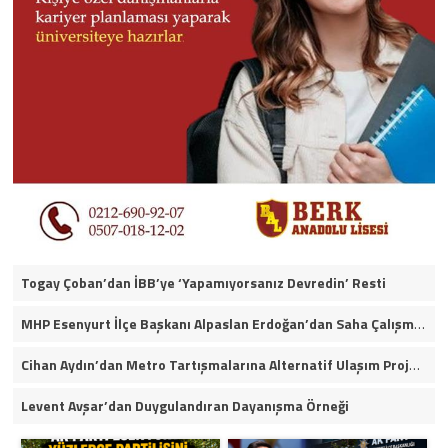
Togay Çoban’dan İBB’ye ‘Yapamıyorsanız Devredin’ Resti
MHP Esenyurt İlçe Başkanı Alpaslan Erdoğan’dan Saha Çalışmaları ve Yerel Gündeme İlişkin Açıklamalar
Cihan Aydın’dan Metro Tartışmalarına Alternatif Ulaşım Projesi
Levent Avşar’dan Duygulandıran Dayanışma Örneği