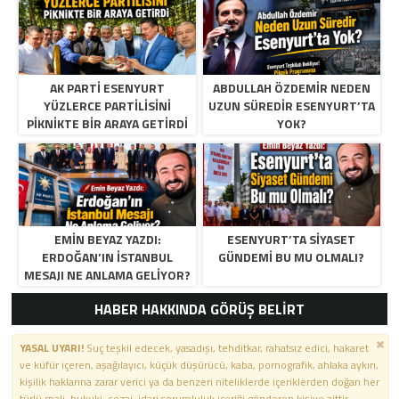
AK PARTI ESENYURT
ABDULLAH ÖZDEMIR NEDEN
YÜZLERCE PARTILISINI
UZUN SÜREDIR ESENYURT’TA
PIKNIKTE BIR ARAYA GETIRDI
YOK?
EMIN BEYAZ YAZDI:
ESENYURT’TA SIYASET
ERDOĞAN’IN İSTANBUL
GÜNDEMI BU MU OLMALI?
MESAJI NE ANLAMA GELIYOR?
HABER HAKKINDA GÖRÜŞ BELİRT
YASAL UYARI!
Suç teşkil edecek, yasadışı, tehditkar, rahatsız edici, hakaret
ve küfür içeren, aşağılayıcı, küçük düşürücü, kaba, pornografik, ahlaka aykırı,
kişilik haklarına zarar verici ya da benzeri niteliklerde içeriklerden doğan her
türlü mali, hukuki, cezai, idari sorumluluk içeriği gönderen kişiye aittir.