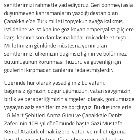
şehitlerimizi rahmetle yad ediyoruz. Geri dönmeyi asla
düşünmeyen kahramanların yazdığı destan olan
Çanakkale’de Türk milleti topyekun ayağa kalkmış,
istiklaline ve istikbaline göz koyan emperyalist güçlere
karşı kanının son damlasına kadar mücadele etmiştir.
Milletimizin gönlünde müstesna yerini alan
şehitlerimiz, ülkemizin bağımsızlığının ve bölünmez
bütünlüğünün korunması, huzuru ve güvenliği için
gözlerini kırpmadan canlarını feda etmişlerdir.
Üzerinde hür olarak yaşadığımız bu vatanı,
bağımsızlığımızın, özgürlüğümüzün, vatan sevgimizin,
birlik ve beraberliğimizin simgeleri olarak, gönlümüzde
yaşayan aziz şehitlerimize borçluyuz. Bu düşüncelerle
18 Mart Şehitleri Anma Günü ve Çanakkale Deniz
Zaferi’nin 109. yıl dönümünde başta Gazi Mustafa
Kemal Atatürk olmak üzere, vatan ve millet uğruna
hayatlarını kaybetmiş tüm şehitlerimize Allah’tan