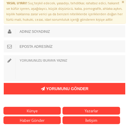
YASAL UYARI!
Suç teşkil edecek, yasadışı, tehditkar, rahatsız edici, hakaret
ve küfür içeren, aşağılayıcı, küçük düşürücü, kaba, pornografik, ahlaka aykırı,
kişilik haklarına zarar verici ya da benzeri niteliklerde içeriklerden doğan her
türlü mali, hukuki, cezai, idari sorumluluk içeriği gönderen kişiye aittir.
YORUMUNU GÖNDER
Künye
Yazarlar
Haber Gönder
İletişim