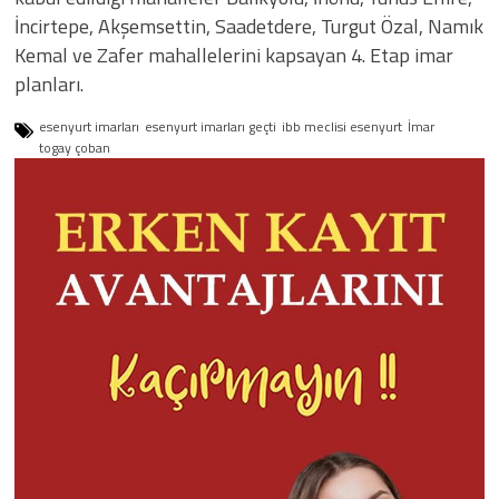
İncirtepe, Akşemsettin, Saadetdere, Turgut Özal, Namık
Kemal ve Zafer mahallelerini kapsayan 4. Etap imar
planları.
esenyurt imarları
esenyurt imarları geçti
ibb meclisi esenyurt
İmar
togay çoban