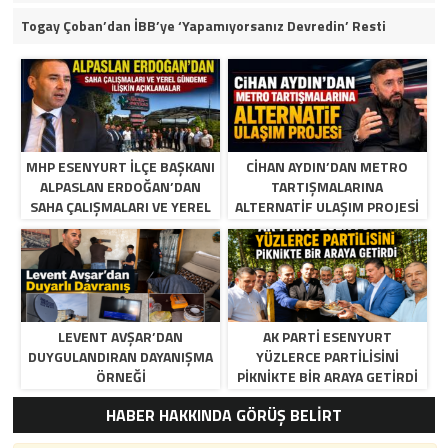
Togay Çoban’dan İBB’ye ‘Yapamıyorsanız Devredin’ Resti
MHP ESENYURT İLÇE BAŞKANI
CIHAN AYDIN’DAN METRO
ALPASLAN ERDOĞAN’DAN
TARTIŞMALARINA
SAHA ÇALIŞMALARI VE YEREL
ALTERNATIF ULAŞIM PROJESI
GÜNDEME İLIŞKIN
AÇIKLAMALAR
LEVENT AVŞAR’DAN
AK PARTI ESENYURT
DUYGULANDIRAN DAYANIŞMA
YÜZLERCE PARTILISINI
ÖRNEĞI
PIKNIKTE BIR ARAYA GETIRDI
HABER HAKKINDA GÖRÜŞ BELİRT