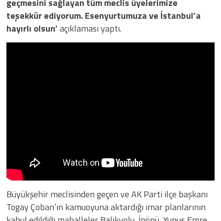
geçmesini sağlayan tüm meclis üyelerimize
teşekkür ediyorum. Esenyurtumuza ve İstanbul’a
hayırlı olsun’
açıklaması yaptı.
Büyükşehir meclisinden geçen ve AK Parti ilçe başkanı
Togay Çoban’ın kamuoyuna aktardığı imar planlarının
kabul edildiği mahalleler Balıkyolu, İnönü, Yunus Emre,