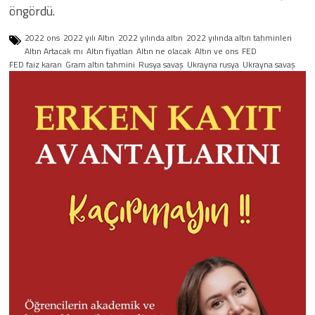
öngördü.
2022 ons
2022 yılı Altın
2022 yılında altın
2022 yılında altın tahminleri
Altın Artacak mı
Altın fiyatları
Altın ne olacak
Altın ve ons
FED
FED faiz kararı
Gram altın tahmini
Rusya savaş
Ukrayna rusya
Ukrayna savaş