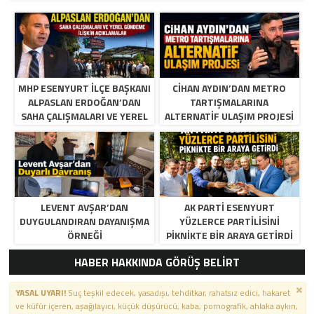
MHP ESENYURT İLÇE BAŞKANI
CIHAN AYDIN’DAN METRO
ALPASLAN ERDOĞAN’DAN
TARTIŞMALARINA
SAHA ÇALIŞMALARI VE YEREL
ALTERNATIF ULAŞIM PROJESI
GÜNDEME İLIŞKIN
AÇIKLAMALAR
LEVENT AVŞAR’DAN
AK PARTI ESENYURT
DUYGULANDIRAN DAYANIŞMA
YÜZLERCE PARTILISINI
ÖRNEĞI
PIKNIKTE BIR ARAYA GETIRDI
HABER HAKKINDA GÖRÜŞ BELİRT
YASAL UYARI!
Suç teşkil edecek, yasadışı, tehditkar, rahatsız edici, hakaret
ve küfür içeren, aşağılayıcı, küçük düşürücü, kaba, pornografik, ahlaka aykırı,