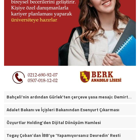
Bahçeli’nin ardından Gürlek’ten çerçeve yasa mesajı: Demirtaş ve Ahmet Özer yararlanamayacak
Adalet Bakanı ve İçişleri Bakanından Esenyurt Çıkarması
Özyurtlar Holding’den Dijital Dönüşüm Hamlesi
Togay Çoban’dan İBB’ye ‘Yapamıyorsanız Devredin’ Resti