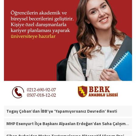
Togay Çoban’dan İBB’ye ‘Yapamıyorsanız Devredin’ Resti
MHP Esenyurt İlçe Başkanı Alpaslan Erdoğan’dan Saha Çalışmaları ve Yerel Gündeme İlişkin Açıklamalar
Cihan Aydın’dan Metro Tartışmalarına Alternatif Ulaşım Projesi