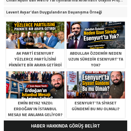
Levent Avşar’dan Duygulandıran Dayanışma Örneği
AK PARTI ESENYURT
ABDULLAH ÖZDEMIR NEDEN
YÜZLERCE PARTILISINI
UZUN SÜREDIR ESENYURT’TA
PIKNIKTE BIR ARAYA GETIRDI
YOK?
EMIN BEYAZ YAZDI:
ESENYURT’TA SIYASET
ERDOĞAN’IN İSTANBUL
GÜNDEMI BU MU OLMALI?
MESAJI NE ANLAMA GELIYOR?
HABER HAKKINDA GÖRÜŞ BELİRT