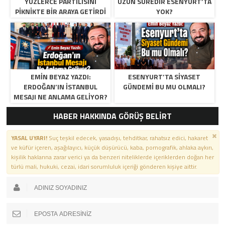
YÜZLERCE PARTILISINI
UZUN SÜREDIR ESENYURT’TA
PIKNIKTE BIR ARAYA GETIRDI
YOK?
EMIN BEYAZ YAZDI:
ESENYURT’TA SIYASET
ERDOĞAN’IN İSTANBUL
GÜNDEMI BU MU OLMALI?
MESAJI NE ANLAMA GELIYOR?
HABER HAKKINDA GÖRÜŞ BELİRT
YASAL UYARI!
Suç teşkil edecek, yasadışı, tehditkar, rahatsız edici, hakaret
ve küfür içeren, aşağılayıcı, küçük düşürücü, kaba, pornografik, ahlaka aykırı,
kişilik haklarına zarar verici ya da benzeri niteliklerde içeriklerden doğan her
türlü mali, hukuki, cezai, idari sorumluluk içeriği gönderen kişiye aittir.