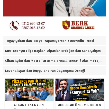
Togay Çoban’dan İBB’ye ‘Yapamıyorsanız Devredin’ Resti
MHP Esenyurt İlçe Başkanı Alpaslan Erdoğan’dan Saha Çalışmaları ve Yerel Gündeme İlişkin Açıklamalar
Cihan Aydın’dan Metro Tartışmalarına Alternatif Ulaşım Projesi
Levent Avşar’dan Duygulandıran Dayanışma Örneği
AK PARTI ESENYURT
ABDULLAH ÖZDEMIR NEDEN