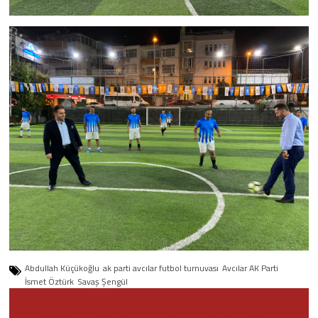
Abdullah Küçükoğlu
ak parti avcılar futbol turnuvası
Avcılar AK Parti
İsmet Öztürk
Savaş Şengül