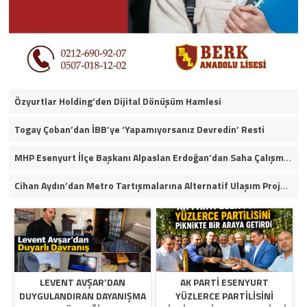
Özyurtlar Holding’den Dijital Dönüşüm Hamlesi
Togay Çoban’dan İBB’ye ‘Yapamıyorsanız Devredin’ Resti
MHP Esenyurt İlçe Başkanı Alpaslan Erdoğan’dan Saha Çalışmaları ve Yerel Gündeme İlişkin Açıklamalar
Cihan Aydın’dan Metro Tartışmalarına Alternatif Ulaşım Projesi
LEVENT AVŞAR’DAN
AK PARTI ESENYURT
DUYGULANDIRAN DAYANIŞMA
YÜZLERCE PARTILISINI