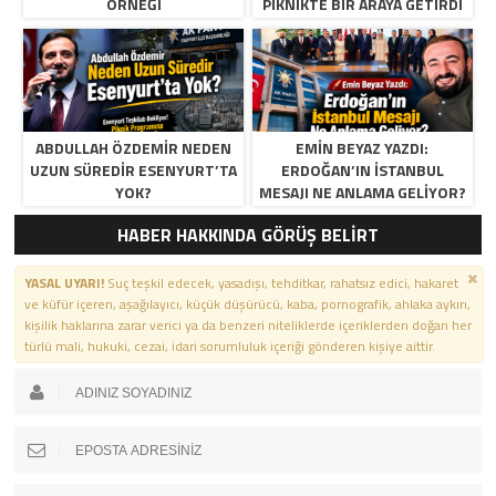
ÖRNEĞI
PIKNIKTE BIR ARAYA GETIRDI
ABDULLAH ÖZDEMIR NEDEN
EMIN BEYAZ YAZDI:
UZUN SÜREDIR ESENYURT’TA
ERDOĞAN’IN İSTANBUL
YOK?
MESAJI NE ANLAMA GELIYOR?
HABER HAKKINDA GÖRÜŞ BELİRT
YASAL UYARI!
Suç teşkil edecek, yasadışı, tehditkar, rahatsız edici, hakaret
ve küfür içeren, aşağılayıcı, küçük düşürücü, kaba, pornografik, ahlaka aykırı,
kişilik haklarına zarar verici ya da benzeri niteliklerde içeriklerden doğan her
türlü mali, hukuki, cezai, idari sorumluluk içeriği gönderen kişiye aittir.