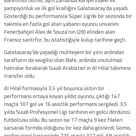
Bafetimbi Gomis, aynı zamanda kariyerindeki ilk
şampiyonluk ve ilk gol krallığını Galatasaray’da yaşadı.
Gösterdiği bu performansla Süper Lig’de bir sezonda bir
takımla en fazla gol atan yabancı oyuncu unvanını
Fenerbahçeli Alex de Souza’nın (28) elinden alan
Fransız santrfor, bu istatistiğiyle kulüp tarihine geçti.
Galatasaray’da yaşadığı muhteşem bir yılın ardından
taraftarın da sevgilisi olan Bafe, ardında unutulmaz
hatıralar bırakarak Suudi Arabistan’ın Al Hilal takımına
transfer oldu.
Al Hilal formasıyla 3,5 yıl boyunca üstün bir
performans ortaya koyan yıldız oyuncu, çıktığı 147
maçta 107 gol ve 16 asistlik performans sergiledi. 3,5
yılda Suudi Profesyonel Ligi tarihinin en golcü dördüncü
futbolcusu oldu. Bu sezon ise 17 maçta 9 kez fileleri
sarsarak formda olduğunu bir kez daha gösterdi. Gomis,
profesyonel kariyerinde 715 maçta 327 gol, 68 asistlik