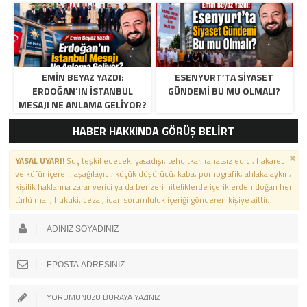
EMIN BEYAZ YAZDI:
ESENYURT’TA SIYASET
ERDOĞAN’IN İSTANBUL
GÜNDEMI BU MU OLMALI?
MESAJI NE ANLAMA GELIYOR?
HABER HAKKINDA GÖRÜŞ BELİRT
YASAL UYARI!
Suç teşkil edecek, yasadışı, tehditkar, rahatsız edici, hakaret
ve küfür içeren, aşağılayıcı, küçük düşürücü, kaba, pornografik, ahlaka aykırı,
kişilik haklarına zarar verici ya da benzeri niteliklerde içeriklerden doğan her
türlü mali, hukuki, cezai, idari sorumluluk içeriği gönderen kişiye aittir.