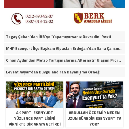
Togay Çoban’dan İBB’ye ‘Yapamıyorsanız Devredin’ Resti
MHP Esenyurt İlçe Başkanı Alpaslan Erdoğan’dan Saha Çalışmaları ve Yerel Gündeme İlişkin Açıklamalar
Cihan Aydın’dan Metro Tartışmalarına Alternatif Ulaşım Projesi
Levent Avşar’dan Duygulandıran Dayanışma Örneği
AK PARTI ESENYURT
ABDULLAH ÖZDEMIR NEDEN
YÜZLERCE PARTILISINI
UZUN SÜREDIR ESENYURT’TA
PIKNIKTE BIR ARAYA GETIRDI
YOK?