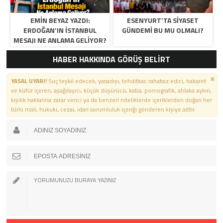
EMIN BEYAZ YAZDI:
ESENYURT’TA SIYASET
ERDOĞAN’IN İSTANBUL
GÜNDEMI BU MU OLMALI?
MESAJI NE ANLAMA GELIYOR?
HABER HAKKINDA GÖRÜŞ BELİRT
YASAL UYARI!
Suç teşkil edecek, yasadışı, tehditkar, rahatsız edici, hakaret
ve küfür içeren, aşağılayıcı, küçük düşürücü, kaba, pornografik, ahlaka aykırı,
kişilik haklarına zarar verici ya da benzeri niteliklerde içeriklerden doğan her
türlü mali, hukuki, cezai, idari sorumluluk içeriği gönderen kişiye aittir.