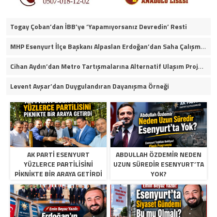
Togay Çoban’dan İBB’ye ‘Yapamıyorsanız Devredin’ Resti
MHP Esenyurt İlçe Başkanı Alpaslan Erdoğan’dan Saha Çalışmaları ve Yerel Gündeme İlişkin Açıklamalar
Cihan Aydın’dan Metro Tartışmalarına Alternatif Ulaşım Projesi
Levent Avşar’dan Duygulandıran Dayanışma Örneği
AK PARTI ESENYURT
ABDULLAH ÖZDEMIR NEDEN
YÜZLERCE PARTILISINI
UZUN SÜREDIR ESENYURT’TA
PIKNIKTE BIR ARAYA GETIRDI
YOK?