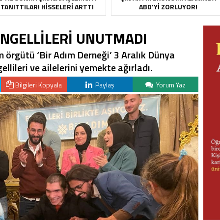
TANITTILAR! HISSELERI ARTTI
ABD’YI ZORLUYOR!
ENGELLİLERİ UNUTMADI
um örgütü ‘Bir Adım Derneği’ 3 Aralık Dünya
lileri ve ailelerini yemekte ağırladı.
Bilgileri Kopyala
Paylaş
Yorum Yaz