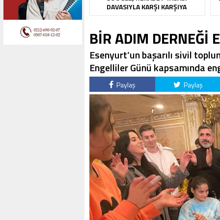
DAVASIYLA KARŞI KARŞIYA
BİR ADIM DERNEĞİ 
Esenyurt’un başarılı sivil topl
Engelliler Günü kapsamında engel
Paylaş
Paylaş