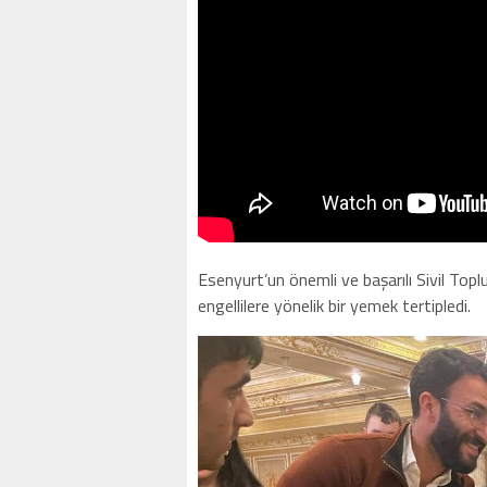
Esenyurt’un önemli ve başarılı Sivil Top
engellilere yönelik bir yemek tertipledi.