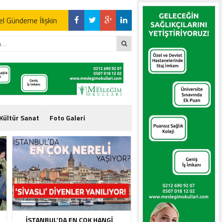
l Gündeme İlişkin
l Gündeme İlişkin
Kültür Sanat
Foto Galeri
l Gündeme İlişkin
İSTANBUL’DA EN ÇOK HANGI