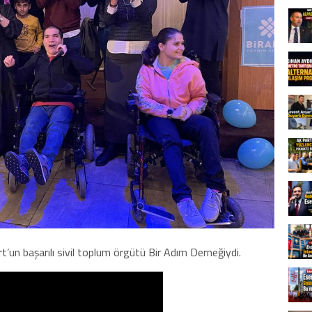
t’un başarılı sivil toplum örgütü Bir Adım Derneğiydi.