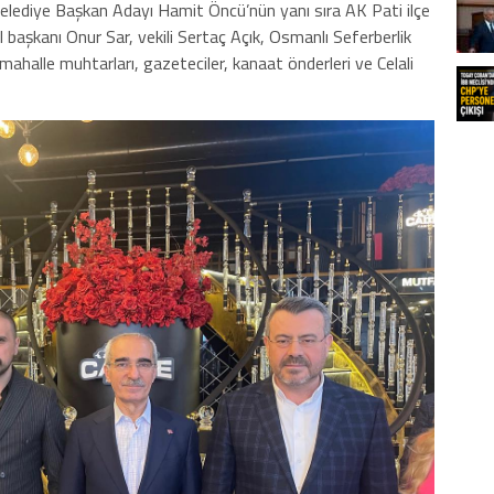
lediye Başkan Adayı Hamit Öncü’nün yanı sıra AK Pati ilçe
l başkanı Onur Sar, vekili Sertaç Açık, Osmanlı Seferberlik
ahalle muhtarları, gazeteciler, kanaat önderleri ve Celali