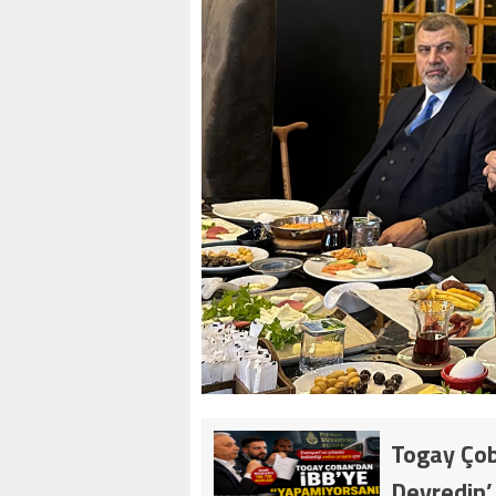
Togay Çob
Devredin’