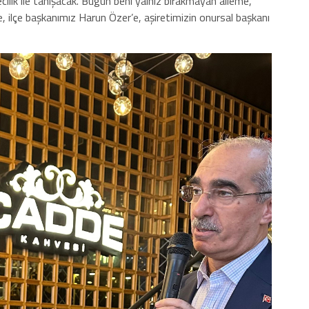
ilik ile tanışacak. Bugün beni yalnız bırakmayan aileme,
 ilçe başkanımız Harun Özer’e, aşiretimizin onursal başkanı