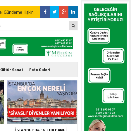
l Gündeme İlişkin
l Gündeme İlişkin
Kültür Sanat
Foto Galeri
l Gündeme İlişkin
İSTANBUL’DA EN ÇOK HANGI