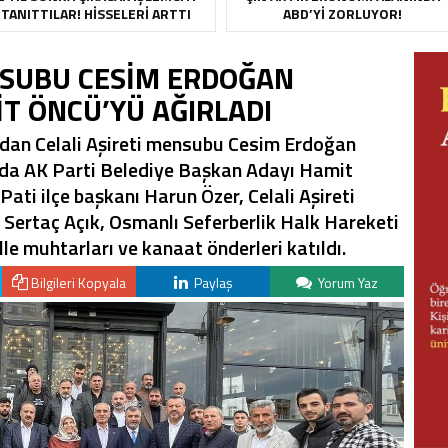
TANITTILAR! HISSELERI ARTTI
ABD’YI ZORLUYOR!
NSUBU CESİM ERDOĞAN
T ÖNCÜ’YÜ AĞIRLADI
ndan Celali Aşireti mensubu Cesim Erdoğan
nda AK Parti Belediye Başkan Adayı Hamit
ati ilçe başkanı Harun Özer, Celali Aşireti
i Sertaç Açık, Osmanlı Seferberlik Halk Hareketi
le muhtarları ve kanaat önderleri katıldı.
Bilgileri Kopyala
Paylaş
Yorum Yaz