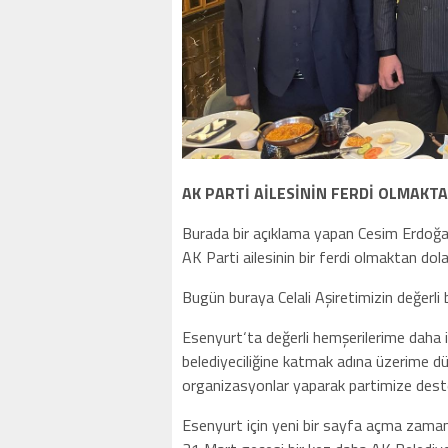
AK PARTİ AİLESİNİN FERDİ OLMAK
Burada bir açıklama yapan Cesim Erdoğa
AK Parti ailesinin bir ferdi olmaktan do
Bugün buraya Celali Aşiretimizin değerli b
Esenyurt‘ta değerli hemşerilerime daha
belediyeciliğine katmak adına üzerime d
organizasyonlar yaparak partimize dest
Esenyurt için yeni bir sayfa açma zamanın