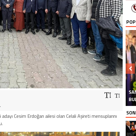
POP
H
İ
SA
TAB
AT
AK
BU
.
SON
adayı Cesim Erdoğan ailesi olan Celali Aşireti mensuplarını
u.