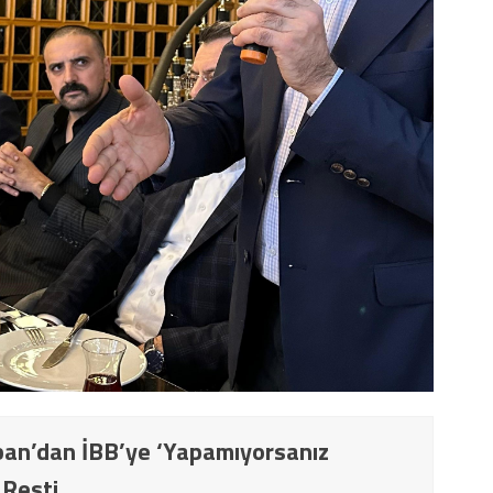
an’dan İBB’ye ‘Yapamıyorsanız
 Resti