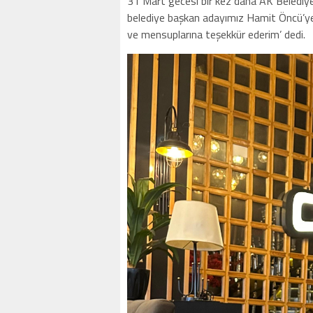
31 Mart gecesi bir kez daha AK Belediyec
belediye başkan adayımız Hamit Öncü’ye,
ve mensuplarına teşekkür ederim’ dedi.