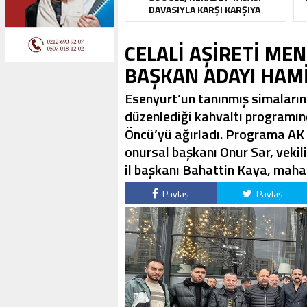
DAVASIYLA KARŞI KARŞIYA
CELALİ AŞİRETİ ME
BAŞKAN ADAYI HAMİ
Esenyurt’un tanınmış simaları
düzenlediği kahvaltı programı
Öncü’yü ağırladı. Programa AK P
onursal başkanı Onur Sar, vekil
il başkanı Bahattin Kaya, mahal
Paylaş
Paylaş