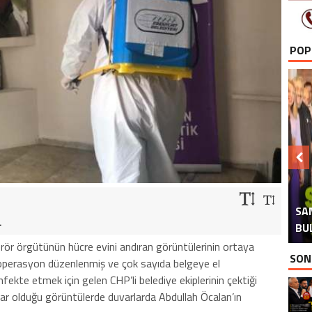
POP
H
İ
SA
TAB
AT
AK
.
BU
rör örgütünün hücre evini andıran görüntülerinin ortaya
SON
operasyon düzenlenmiş ve çok sayıda belgeye el
nfekte etmek için gelen CHP’li belediye ekiplerinin çektiği
r olduğu görüntülerde duvarlarda Abdullah Öcalan’ın