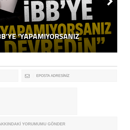
M
B’YE ‘YAPAMIYORSANIZ
E
G
AKKINDAKİ YORUMUMU GÖNDER