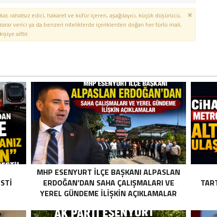
kar, rahatsız edici, hakaret ve küfür içeren, aşağılayıcı, küçük düşürücü,
 zarar verici ya da benzeri niteliklerde içeriklerden doğan her türlü mali,
şiye aittir.
MHP ESENYURT İLÇE BAŞKANI ALPASLAN
STI
ERDOĞAN’DAN SAHA ÇALIŞMALARI VE
TAR
YEREL GÜNDEME İLIŞKIN AÇIKLAMALAR