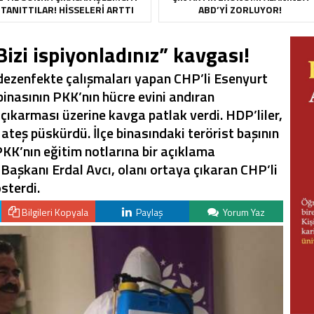
TANITTILAR! HISSELERI ARTTI
ABD’YI ZORLUYOR!
zi ispiyonladınız” kavgası!
dezenfekte çalışmaları yapan CHP’li Esenyurt
binasının PKK’nın hücre evini andıran
 çıkarması üzerine kavga patlak verdi. HDP’liler,
 ateş püskürdü. İlçe binasındaki terörist başının
PKK’nın eğitim notlarına bir açıklama
Başkanı Erdal Avcı, olanı ortaya çıkaran CHP’li
sterdi.
Bilgileri Kopyala
Paylaş
Yorum Yaz