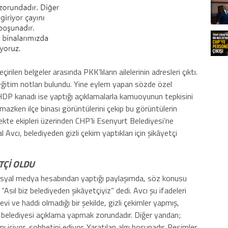
len belgeler arasında PKK’lıların ailelerinin adresleri çıktı.
 eğitim notları bulundu. Yine eylem yapan sözde özel
. HDP kanadı ise yaptığı açıklamalarla kamuoyunun tepkisini
mazken ilçe binası görüntülerini çekip bu görüntülerin
kte ekipleri üzerinden CHP’li Esenyurt Belediyesi’ne
 Avcı, belediyeden gizli çekim yaptıkları için şikâyetçi
TÇİ OLDU
sosyal medya hesabından yaptığı paylaşımda, söz konusu
 “Asıl biz belediyeden şikâyetçiyiz” dedi. Avcı şu ifadeleri
evi ve haddi olmadığı bir şekilde, gizli çekimler yapmış,
 belediyesi açıklama yapmak zorundadır. Diğer yandan;
ını içiyor, sohbetini ediyor. Yaratılan algı boşunadır. Resimler,