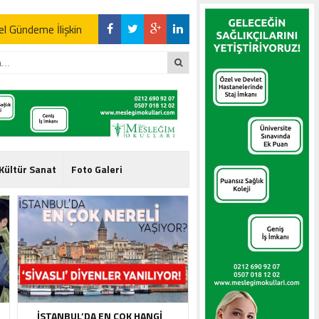
l Gündeme İlişkin
l Gündeme İlişkin
Kültür Sanat
Foto Galeri
l Gündeme İlişkin
İSTANBUL’DA EN ÇOK HANGI