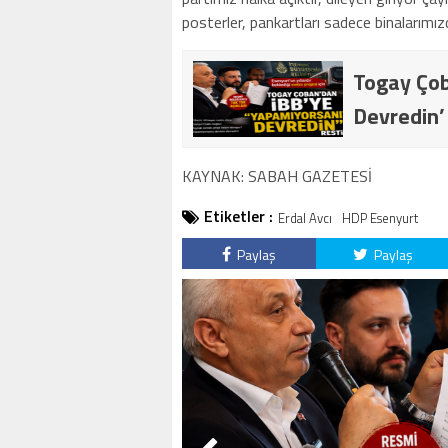
posterler, pankartları sadece binalarımız
Togay Çob
Devredin’
KAYNAK: SABAH GAZETESİ
Etiketler :
Erdal Avcı
HDP Esenyurt
Paylaş
Paylaş