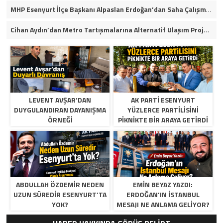
MHP Esenyurt İlçe Başkanı Alpaslan Erdoğan’dan Saha Çalışmaları ve Yerel Gündeme İlişkin Açıklamalar
Cihan Aydın’dan Metro Tartışmalarına Alternatif Ulaşım Projesi
LEVENT AVŞAR’DAN
AK PARTI ESENYURT
DUYGULANDIRAN DAYANIŞMA
YÜZLERCE PARTILISINI
ÖRNEĞI
PIKNIKTE BIR ARAYA GETIRDI
ABDULLAH ÖZDEMIR NEDEN
EMIN BEYAZ YAZDI:
UZUN SÜREDIR ESENYURT’TA
ERDOĞAN’IN İSTANBUL
YOK?
MESAJI NE ANLAMA GELIYOR?