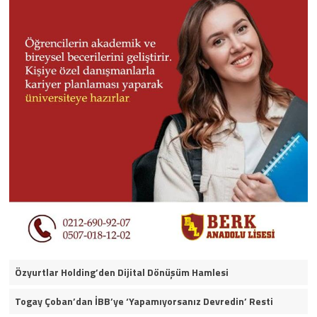
Özyurtlar Holding’den Dijital Dönüşüm Hamlesi
Togay Çoban’dan İBB’ye ‘Yapamıyorsanız Devredin’ Resti