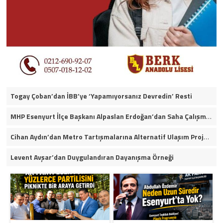
Togay Çoban’dan İBB’ye ‘Yapamıyorsanız Devredin’ Resti
MHP Esenyurt İlçe Başkanı Alpaslan Erdoğan’dan Saha Çalışmaları ve Yerel Gündeme İlişkin Açıklamalar
Cihan Aydın’dan Metro Tartışmalarına Alternatif Ulaşım Projesi
Levent Avşar’dan Duygulandıran Dayanışma Örneği