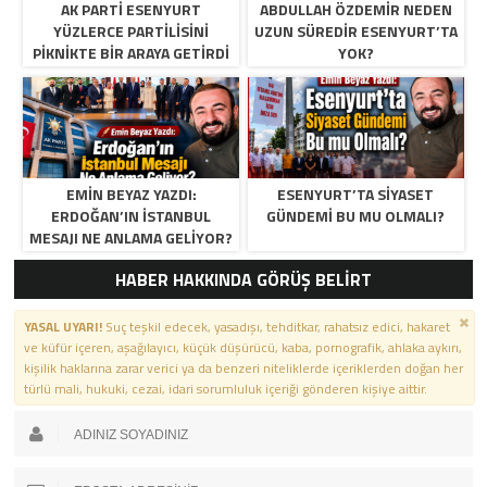
AK PARTI ESENYURT
ABDULLAH ÖZDEMIR NEDEN
YÜZLERCE PARTILISINI
UZUN SÜREDIR ESENYURT’TA
PIKNIKTE BIR ARAYA GETIRDI
YOK?
EMIN BEYAZ YAZDI:
ESENYURT’TA SIYASET
ERDOĞAN’IN İSTANBUL
GÜNDEMI BU MU OLMALI?
MESAJI NE ANLAMA GELIYOR?
HABER HAKKINDA GÖRÜŞ BELİRT
YASAL UYARI!
Suç teşkil edecek, yasadışı, tehditkar, rahatsız edici, hakaret
ve küfür içeren, aşağılayıcı, küçük düşürücü, kaba, pornografik, ahlaka aykırı,
kişilik haklarına zarar verici ya da benzeri niteliklerde içeriklerden doğan her
türlü mali, hukuki, cezai, idari sorumluluk içeriği gönderen kişiye aittir.