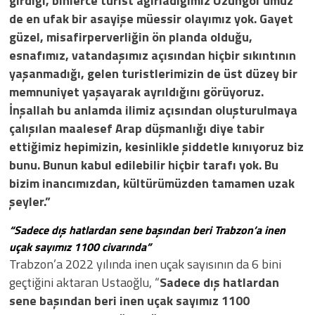
girdiği, binlerce turist ağırladığımız Uzungöl’ümüz
de en ufak bir asayişe müessir olayımız yok. Gayet
güzel, misafirperverliğin ön planda olduğu,
esnafımız, vatandaşımız açısından hiçbir sıkıntının
yaşanmadığı, gelen turistlerimizin de üst düzey bir
memnuniyet yaşayarak ayrıldığını görüyoruz.
İnşallah bu anlamda ilimiz açısından oluşturulmaya
çalışılan maalesef Arap düşmanlığı diye tabir
ettiğimiz hepimizin, kesinlikle şiddetle kınıyoruz biz
bunu. Bunun kabul edilebilir hiçbir tarafı yok. Bu
bizim inancımızdan, kültürümüzden tamamen uzak
şeyler.”
“Sadece dış hatlardan sene başından beri Trabzon’a inen
uçak sayımız 1100 civarında”
Trabzon’a 2022 yılında inen uçak sayısının da 6 bini
geçtiğini aktaran Ustaoğlu, “
Sadece dış hatlardan
sene başından beri inen uçak sayımız 1100