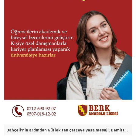
Bahçeli’nin ardından Gürlek’ten çerçeve yasa mesajı: Demirtaş ve Ahmet Özer yararlanamayacak