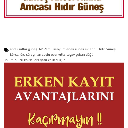
abdulgaffar güneş
AK Parti Esenyurt
enes güneş evlendi
Hıdır Güneş
köksal örs
süleyman soylu esenyrtta
togay çoban düğün
ünlü türkücü köksal örs
yasir çelik düğün