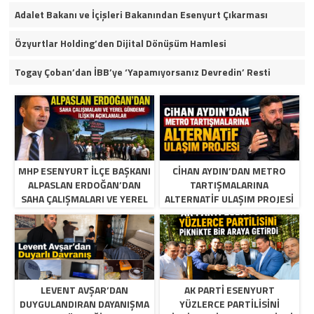
Adalet Bakanı ve İçişleri Bakanından Esenyurt Çıkarması
Özyurtlar Holding’den Dijital Dönüşüm Hamlesi
Togay Çoban’dan İBB’ye ‘Yapamıyorsanız Devredin’ Resti
MHP ESENYURT İLÇE BAŞKANI
CIHAN AYDIN’DAN METRO
ALPASLAN ERDOĞAN’DAN
TARTIŞMALARINA
SAHA ÇALIŞMALARI VE YEREL
ALTERNATIF ULAŞIM PROJESI
GÜNDEME İLIŞKIN
AÇIKLAMALAR
LEVENT AVŞAR’DAN
AK PARTI ESENYURT
DUYGULANDIRAN DAYANIŞMA
YÜZLERCE PARTILISINI