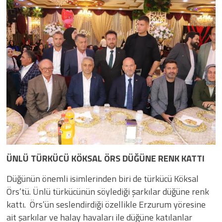
ÜNLÜ TÜRKÜCÜ KÖKSAL ÖRS DÜĞÜNE RENK KATTI
Düğünün önemli isimlerinden biri de türkücü Köksal
Örs’tü. Ünlü türkücünün söylediği şarkılar düğüne renk
kattı. Örs’ün seslendirdiği özellikle Erzurum yöresine
ait şarkılar ve halay havaları ile düğüne katılanlar