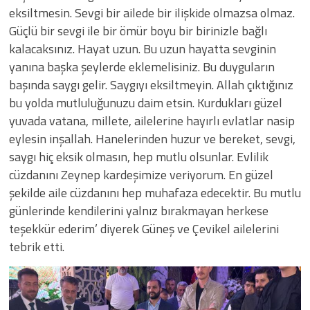
eksiltmesin. Sevgi bir ailede bir ilişkide olmazsa olmaz.
Güçlü bir sevgi ile bir ömür boyu bir birinizle bağlı
kalacaksınız. Hayat uzun. Bu uzun hayatta sevginin
yanına başka şeylerde eklemelisiniz. Bu duyguların
başında saygı gelir. Saygıyı eksiltmeyin. Allah çıktığınız
bu yolda mutluluğunuzu daim etsin. Kurdukları güzel
yuvada vatana, millete, ailelerine hayırlı evlatlar nasip
eylesin inşallah. Hanelerinden huzur ve bereket, sevgi,
saygı hiç eksik olmasın, hep mutlu olsunlar. Evlilik
cüzdanını Zeynep kardeşimize veriyorum. En güzel
şekilde aile cüzdanını hep muhafaza edecektir. Bu mutlu
günlerinde kendilerini yalnız bırakmayan herkese
teşekkür ederim’ diyerek Güneş ve Çevikel ailelerini
tebrik etti.