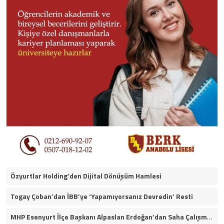
Özyurtlar Holding’den Dijital Dönüşüm Hamlesi
Togay Çoban’dan İBB’ye ‘Yapamıyorsanız Devredin’ Resti
MHP Esenyurt İlçe Başkanı Alpaslan Erdoğan’dan Saha Çalışmaları ve Yerel Gündeme İlişkin Açıklamalar