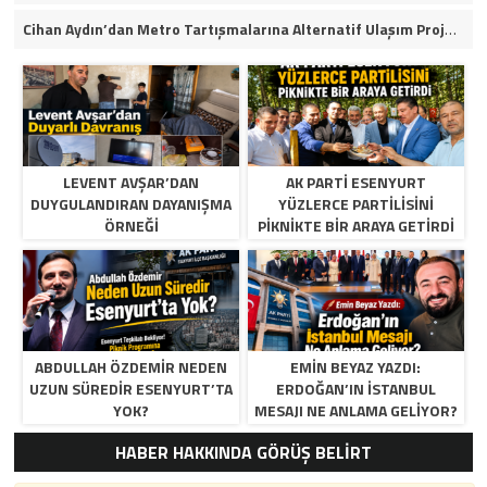
Cihan Aydın’dan Metro Tartışmalarına Alternatif Ulaşım Projesi
LEVENT AVŞAR’DAN
AK PARTI ESENYURT
DUYGULANDIRAN DAYANIŞMA
YÜZLERCE PARTILISINI
ÖRNEĞI
PIKNIKTE BIR ARAYA GETIRDI
ABDULLAH ÖZDEMIR NEDEN
EMIN BEYAZ YAZDI:
UZUN SÜREDIR ESENYURT’TA
ERDOĞAN’IN İSTANBUL
YOK?
MESAJI NE ANLAMA GELIYOR?
HABER HAKKINDA GÖRÜŞ BELİRT