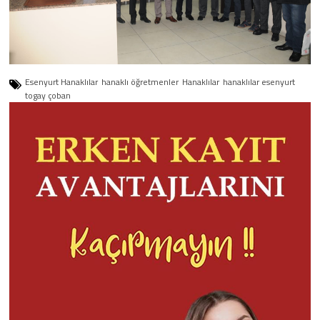
Esenyurt Hanaklılar
hanaklı öğretmenler
Hanaklılar
hanaklılar esenyurt
togay çoban