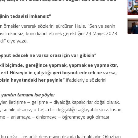
jinin tedavisi imkansız”
dan örnekler vererek sözlerini sürdüren Halis, “Sen ve senin
davisi imkansız, bunu kabul etmek gerektiğini 29 Mayıs 2023
i.” diye yazdı.
hoşnut edecek ne varsa orası için var gibisin”
ekli biçimde, gereğince yapmak, yapmak ve yapmaktır,
Şerif Hüseyin’in çalıştığı yeri hoşnut edecek ne varsa,
bisin hayatındaki her şeyinle”
ifadeleriyle sözlerini
 yanıtın tamamı ise şöyle:
ler, iletişime – gelişime – diyaloğa kapalıdırlar doğal olarak.
 su bile olsanız, o taşta bir değişikliği sağlayabilirsiniz. İnsan
etişime – anlamaya – dinlemeye – öğrenmeye açık olması
ise bu doğa – insanlık dengesinin dışında kalmaktadır. Oğuzhan