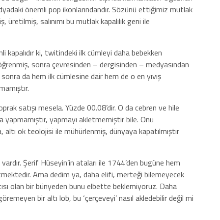
edyadaki önemli pop ikonlarındandır. Sözünü ettiğimiz mutlak
iş, üretilmiş, salınımı bu mutlak kapalılık geni ile
kapalıdır ki, twitindeki ilk cümleyi daha bebekken
öğrenmiş, sonra çevresinden – dergisinden – medyasından
sonra da hem ilk cümlesine dair hem de o en yıvış
mamıştır.
oprak satışı mesela. Yüzde 00.08’dir. O da cebren ve hile
kuma yapmamıştır, yapmayı akletmemiştir bile. Onu
, altı ok teolojisi ile mühürlenmiş, dünyaya kapatılmıştır
 vardır. Şerif Hüseyin’in ataları ile 1744’den bugüne hem
ektedir. Ama dedim ya, daha elifi, merteği bilemeyecek
ktısı olan bir bünyeden bunu elbette beklemiyoruz. Daha
meyen bir altı lob, bu ‘çerçeveyi’ nasıl akledebilir değil mi