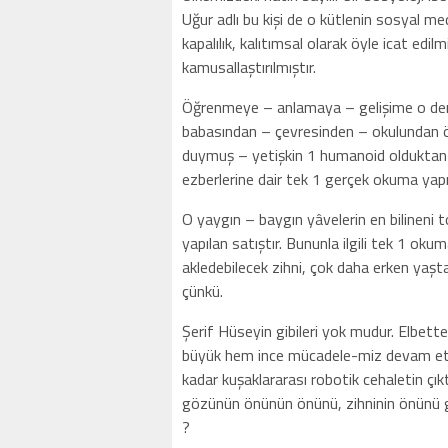
Uğur adlı bu kişi de o kütlenin sosyal m
kapalılık, kalıtımsal olarak öyle icat edilm
kamusallaştırılmıştır.
Öğrenmeye – anlamaya – gelişime o denli 
babasından – çevresinden – okulundan 
duymuş – yetişkin 1 humanoid olduktan 
ezberlerine dair tek 1 gerçek okuma yap
O yaygın – baygın yâvelerin en bilineni t
yapılan satıştır. Bununla ilgili tek 1 o
akledebilecek zihni, çok daha erken yaşta
çünkü.
Şerif Hüseyin gibileri yok mudur. Elbette
büyük hem ince mücadele-miz devam etm
kadar kuşaklararası robotik cehaletin çı
gözünün önünün önünü, zihninin önünü göre
?