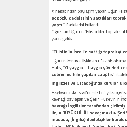
X hesabından paylaşım yapan Uğur, Filistin
açgözlü dedelerinin sattıkları toprakl
yaptı.”
ifadelerini kullandı.
Oğuzhan Uğur’un ‘Filistinliler toprak satt
yanıt geldi.
“Filistin’in İsrail’e sattığı toprak yüzd
Uğur’un konuya ilişkin en ufak bir okum
Halis,
“O yaygın – baygın yâvelerin en
cebren ve hile yapılan satıştır.”
ifadele
İngilizler ve Ortadoğu’da kurulan ülk
Paylaşımında İsrail’in Filistin’i yıllar iç
kaynağı paylaşan ve Şerif Hüseyin’in İngil
bayrağı İngilizler tarafından çizilmiş
ile, o BÜYÜK HİLÂL savaşmaktır. Şerif
masada, (İngiliz) devletçikler kurulur.
Ürdün, BAE, Kuveyt, Sudan, Irak, Suri