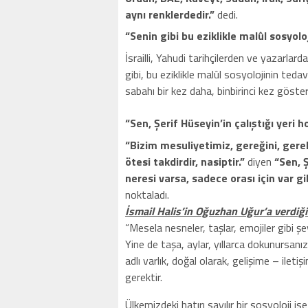
aynı renklerdedir.”
dedi.
“Senin gibi bu eziklikle malûl sosyolo
İsrailli, Yahudi tarihçilerden ve yazarlar
gibi, bu eziklikle malûl sosyolojinin te
sabahı bir kez daha, binbirinci kez gösterd
“Sen, Şerif Hüseyin’in çalıştığı yeri 
“Bizim mesuliyetimiz, gereğini, ger
ötesi takdirdir, nasiptir.”
diyen
“Sen, 
neresi varsa, sadece orası için var gi
noktaladı.
İsmail Halis’in Oğuzhan Uğur’a verdiği
“Mesela nesneler, taşlar, emojiler gibi şey
Yine de taşa, aylar, yıllarca dokunursanız,
adlı varlık, doğal olarak, gelişime – il
gerektir.
Ülkemizdeki hatırı sayılır bir sosyoloji 