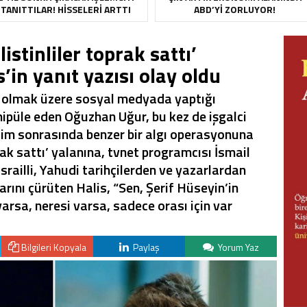
TANITTILAR! HISSELERI ARTTI
ABD’YI ZORLUYOR!
stinliler toprak sattı’
’in yanıt yazısı olay oldu
 olmak üzere sosyal medyada yaptığı
ipüle eden Oğuzhan Uğur, bu kez de işgalci
erilim sonrasında benzer bir algı operasyonuna
oprak sattı’ yalanına, tvnet programcısı İsmail
 İsrailli, Yahudi tarihçilerden ve yazarlardan
rını çürüten Halis, “Sen, Şerif Hüseyin’in
varsa, neresi varsa, sadece orası için var
Bilgileri Kopyala
Paylaş
Yorum Yaz