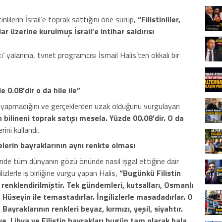
lilerin İsrail’e toprak sattığını öne sürüp,
“Filistinliler,
ar üzerine kurulmuş İsrail’e intihar saldırısı
ı’ yalanına, tvnet programcısı İsmail Halis’ten okkalı bir
e 0.08’dir o da hile ile”
a yapmadığını ve gerçeklerden uzak olduğunu vurgulayan
 bilineni toprak satışı mesela. Yüzde 00.08’dir. O da
rini kullandı.
elerin bayraklarının aynı renkte olması
erisinde tüm dünyanın gözü önünde nasıl işgal ettiğine dair
izlerle iş birliğine vurgu yapan Halis,
“Bugünkü Filistin
, renklendirilmiştir. Tek gündemleri, kutsalları, Osmanlı
 Hüseyin ile temastadırlar. İngilizlerle masadadırlar. O
 Bayraklarının renkleri beyaz, kırmızı, yeşil, siyahtır.
ye, Libya ve Filistin bayrakları bugün tam olarak hala