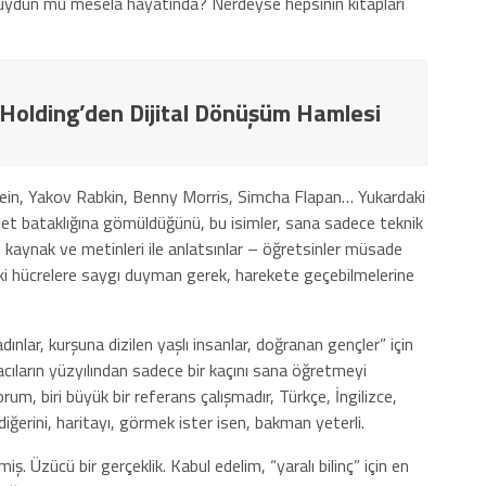
ç duydun mu mesela hayatında? Nerdeyse hepsinin kitapları
 Holding’den Dijital Dönüşüm Hamlesi
tein, Yakov Rabkin, Benny Morris, Simcha Flapan… Yukardaki
halet bataklığına gömüldüğünü, bu isimler, sana sadece teknik
di kaynak ve metinleri ile anlatsınlar – öğretsinler müsade
ki hücrelere saygı duyman gerek, harekete geçebilmelerine
kadınlar, kurşuna dizilen yaşlı insanlar, doğranan gençler” için
cıların yüzyılından sadece bir kaçını sana öğretmeyi
um, biri büyük bir referans çalışmadır, Türkçe, İngilizce,
iğerini, haritayı, görmek ister isen, bakman yeterli.
. Üzücü bir gerçeklik. Kabul edelim, “yaralı bilinç” için en