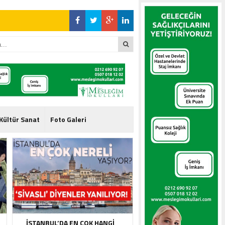
l Gündeme İlişkin
l Gündeme İlişkin
Kültür Sanat
Foto Galeri
l Gündeme İlişkin
İSTANBUL’DA EN ÇOK HANGI