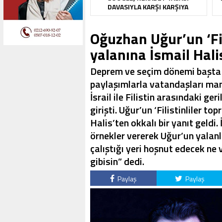
DAVASIYLA KARŞI KARŞIYA
Oğuzhan Uğur’un ‘Fili
yalanına İsmail Halis
Deprem ve seçim dönemi başta
paylaşımlarla vatandaşları man
İsrail ile Filistin arasındaki g
girişti. Uğur’un ‘Filistinliler t
Halis’ten okkalı bir yanıt geldi.
örnekler vererek Uğur’un yalanla
çalıştığı yeri hoşnut edecek ne 
gibisin” dedi.
Paylaş
Paylaş