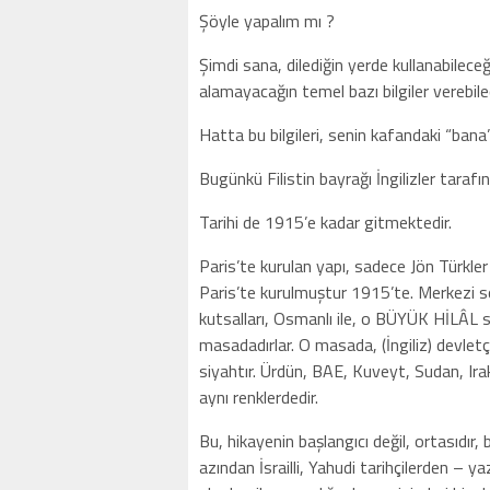
Şöyle yapalım mı ?
Şimdi sana, dilediğin yerde kullanabilece
alamayacağın temel bazı bilgiler verebil
Hatta bu bilgileri, senin kafandaki “bana” k
Bugünkü Filistin bayrağı İngilizler tarafınd
Tarihi de 1915’e kadar gitmektedir.
Paris’te kurulan yapı, sadece Jön Türkle
Paris’te kurulmuştur 1915’te. Merkezi s
kutsalları, Osmanlı ile, o BÜYÜK HİLÂL sa
masadadırlar. O masada, (İngiliz) devletçik
siyahtır. Ürdün, BAE, Kuveyt, Sudan, Irak
aynı renklerdedir.
Bu, hikayenin başlangıcı değil, ortasıdı
azından İsrailli, Yahudi tarihçilerden – 