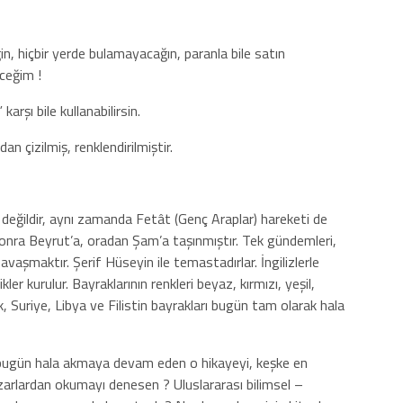
ğin, hiçbir yerde bulamayacağın, paranla bile satın
eceğim !
arşı bile kullanabilirsin.
an çizilmiş, renklendirilmiştir.
r değildir, aynı zamanda Fetât (Genç Araplar) hareketi de
onra Beyrut’a, oradan Şam’a taşınmıştır. Tek gündemleri,
vaşmaktır. Şerif Hüseyin ile temastadırlar. İngilizlerle
ler kurulur. Bayraklarının renkleri beyaz, kırmızı, yeşil,
, Suriye, Libya ve Filistin bayrakları bugün tam olarak hala
r, bugün hala akmaya devam eden o hikayeyi, keşke en
yazarlardan okumayı denesen ? Uluslararası bilimsel –