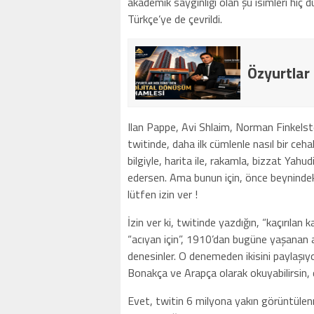
akademik saygınlığı olan şu isimleri hi
Türkçe’ye de çevrildi.
Özyurtlar
Ilan Pappe, Avi Shlaim, Norman Finkels
twitinde, daha ilk cümlenle nasıl bir ce
bilgiyle, harita ile, rakamla, bizzat Yahu
edersen. Ama bunun için, önce beyninde
lütfen izin ver !
İzin ver ki, twitinde yazdığın, “kaçırılan 
“acıyan için”, 1910’dan bugüne yaşanan a
denesinler. O denemeden ikisini paylaşıyor
Bonakça ve Arapça olarak okuyabilirsin, d
Evet, twitin 6 milyona yakın görüntülenmiş