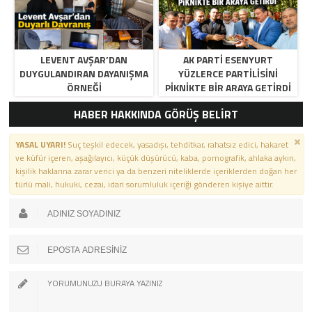
LEVENT AVŞAR’DAN
AK PARTI ESENYURT
DUYGULANDIRAN DAYANIŞMA
YÜZLERCE PARTILISINI
ÖRNEĞI
PIKNIKTE BIR ARAYA GETIRDI
HABER HAKKINDA GÖRÜŞ BELİRT
YASAL UYARI!
Suç teşkil edecek, yasadışı, tehditkar, rahatsız edici, hakaret
ve küfür içeren, aşağılayıcı, küçük düşürücü, kaba, pornografik, ahlaka aykırı,
kişilik haklarına zarar verici ya da benzeri niteliklerde içeriklerden doğan her
türlü mali, hukuki, cezai, idari sorumluluk içeriği gönderen kişiye aittir.