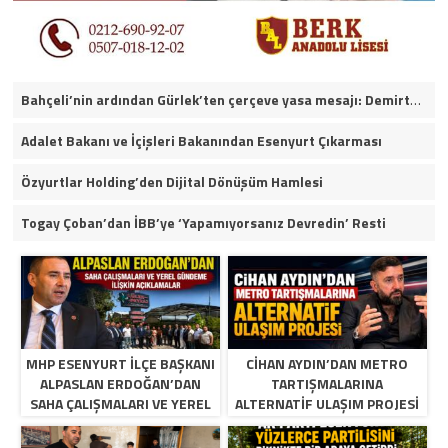
Bahçeli’nin ardından Gürlek’ten çerçeve yasa mesajı: Demirtaş ve Ahmet Özer yararlanamayacak
Adalet Bakanı ve İçişleri Bakanından Esenyurt Çıkarması
Özyurtlar Holding’den Dijital Dönüşüm Hamlesi
Togay Çoban’dan İBB’ye ‘Yapamıyorsanız Devredin’ Resti
MHP ESENYURT İLÇE BAŞKANI
CIHAN AYDIN’DAN METRO
ALPASLAN ERDOĞAN’DAN
TARTIŞMALARINA
SAHA ÇALIŞMALARI VE YEREL
ALTERNATIF ULAŞIM PROJESI
GÜNDEME İLIŞKIN
AÇIKLAMALAR