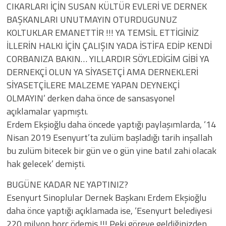
CIKARLARI İÇİN SUSAN KÜLTÜR EVLERİ VE DERNEK
BAŞKANLARI UNUTMAYIN OTURDUGUNUZ
KOLTUKLAR EMANETTİR !!! YA TEMSİL ETTİGİNİZ
İLLERİN HALKI İÇİN ÇALIŞIN YADA İSTİFA EDİP KENDİ
CORBANIZA BAKIN… YILLARDIR SÖYLEDİGİM GİBİ YA
DERNEKÇİ OLUN YA SİYASETÇİ AMA DERNEKLERİ
SİYASETÇİLERE MALZEME YAPAN DEYNEKÇİ
OLMAYIN’ derken daha önce de sansasyonel
açıklamalar yapmıştı.
Erdem Ekşioğlu daha öncede yaptığı paylaşımlarda, ‘14
Nisan 2019 Esenyurt’ta zulüm başladığı tarih inşallah
bu zulüm bitecek bir gün ve o gün yine batıl zahi olacak
hak gelecek’ demişti.
BUGÜNE KADAR NE YAPTINIZ?
Esenyurt Sinoplular Dernek Başkanı Erdem Ekşioğlu
daha önce yaptığı açıklamada ise, ‘Esenyurt belediyesi
220 milyon borç ödemiş !!! Peki göreve geldiğinizden