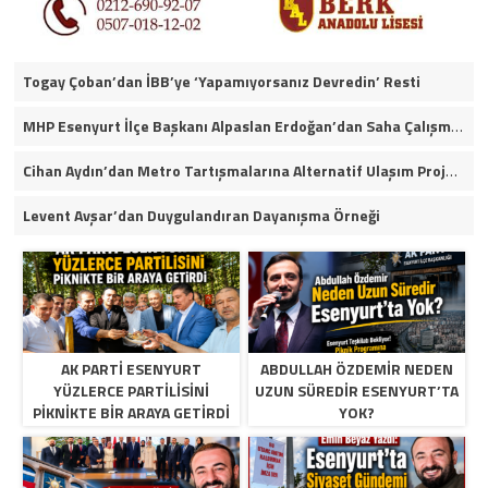
Togay Çoban’dan İBB’ye ‘Yapamıyorsanız Devredin’ Resti
MHP Esenyurt İlçe Başkanı Alpaslan Erdoğan’dan Saha Çalışmaları ve Yerel Gündeme İlişkin Açıklamalar
Cihan Aydın’dan Metro Tartışmalarına Alternatif Ulaşım Projesi
Levent Avşar’dan Duygulandıran Dayanışma Örneği
AK PARTI ESENYURT
ABDULLAH ÖZDEMIR NEDEN
YÜZLERCE PARTILISINI
UZUN SÜREDIR ESENYURT’TA
PIKNIKTE BIR ARAYA GETIRDI
YOK?