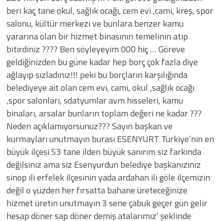
beri kaç tane okul, sağlık ocağı, cem evi ,cami, kreş, spor
salonu, kültür merkezi ve bunlara benzer kamu
yararına olan bir hizmet binasının temelinin atıp
bitirdiniz ???? Ben söyleyeyim 000 hiç … Göreve
geldiğinizden bu güne kadar hep borç çok fazla diye
ağlayıp sızladınız!!! peki bu borçların karşılığında
belediyeye ait olan cem evi, cami, okul ,sağlık ocağı
,spor salonları, sdatyumlar avm hisseleri, kamu
binaları, arsalar bunların toplam değeri ne kadar ???
Neden açıklamıyorsunuz??? Sayın başkan ve
kurmayları unutmayın burası ESENYURT Türkiye’nin en
büyük ilçesi 53 tane ilden büyük sanırım siz farkında
değilsiniz ama siz Esenyurdun belediye başkanızınız
sinop ili erfelek ilçesinin yada ardahan ili göle ilçemizin
değil o yüzden her fırsatta bahane üreteceğinize
hizmet üretin unutmayın 3 sene çabuk geçer gün gelir
hesap döner sap döner demiş atalarımız’ şeklinde