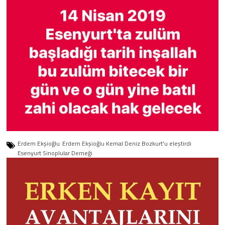
Erdem Ekşioğlu
Erdem Ekşioğlu Kemal Deniz Bozkurt'u eleştirdi
Esenyurt Sinoplular Derneği