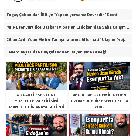
Togay Çoban’dan İBB’ye ‘Yapamıyorsanız Devredin’ Resti
MHP Esenyurt İlçe Başkanı Alpaslan Erdoğan’dan Saha Çalışmaları ve Yerel Gündeme İlişkin Açıklamalar
Cihan Aydın’dan Metro Tartışmalarına Alternatif Ulaşım Projesi
Levent Avşar’dan Duygulandıran Dayanışma Örneği
AK PARTI ESENYURT
ABDULLAH ÖZDEMIR NEDEN
YÜZLERCE PARTILISINI
UZUN SÜREDIR ESENYURT’TA
PIKNIKTE BIR ARAYA GETIRDI
YOK?