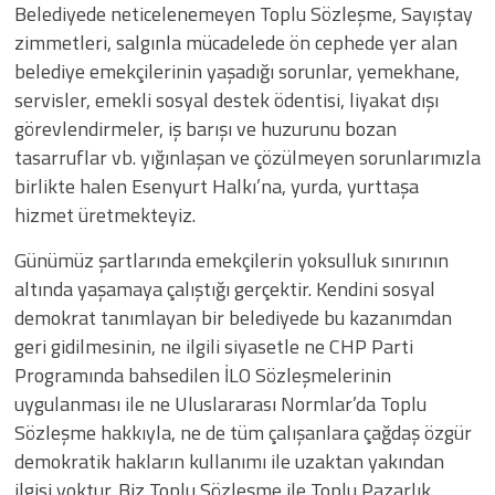
Belediyede neticelenemeyen Toplu Sözleşme, Sayıştay
zimmetleri, salgınla mücadelede ön cephede yer alan
belediye emekçilerinin yaşadığı sorunlar, yemekhane,
servisler, emekli sosyal destek ödentisi, liyakat dışı
görevlendirmeler, iş barışı ve huzurunu bozan
tasarruflar vb. yığınlaşan ve çözülmeyen sorunlarımızla
birlikte halen Esenyurt Halkı’na, yurda, yurttaşa
hizmet üretmekteyiz.
​Günümüz şartlarında emekçilerin yoksulluk sınırının
altında yaşamaya çalıştığı gerçektir. Kendini sosyal
demokrat tanımlayan bir belediyede bu kazanımdan
geri gidilmesinin, ne ilgili siyasetle ne CHP Parti
Programında bahsedilen İLO Sözleşmelerinin
uygulanması ile ne Uluslararası Normlar’da Toplu
Sözleşme hakkıyla, ne de tüm çalışanlara çağdaş özgür
demokratik hakların kullanımı ile uzaktan yakından
ilgisi yoktur. Biz Toplu Sözleşme ile Toplu Pazarlık