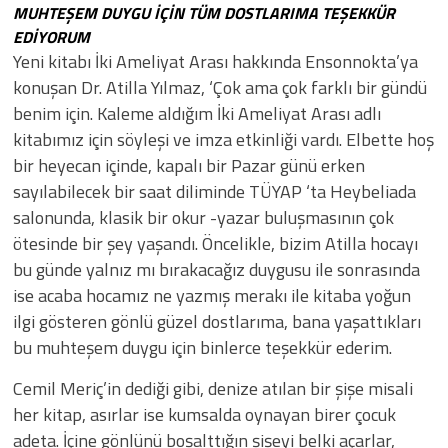
MUHTEŞEM DUYGU İÇİN TÜM DOSTLARIMA TEŞEKKÜR
EDİYORUM
Yeni kitabı İki Ameliyat Arası hakkında Ensonnokta’ya
konuşan Dr. Atilla Yılmaz, ‘Çok ama çok farklı bir gündü
benim için. Kaleme aldığım İki Ameliyat Arası adlı
kitabımız için söyleşi ve imza etkinliği vardı. Elbette hoş
bir heyecan içinde, kapalı bir Pazar günü erken
sayılabilecek bir saat diliminde TÜYAP ‘ta Heybeliada
salonunda, klasik bir okur -yazar buluşmasının çok
ötesinde bir şey yaşandı. Öncelikle, bizim Atilla hocayı
bu günde yalnız mı bırakacağız duygusu ile sonrasında
ise acaba hocamız ne yazmış merakı ile kitaba yoğun
ilgi gösteren gönlü güzel dostlarıma, bana yaşattıkları
bu muhteşem duygu için binlerce teşekkür ederim.
Cemil Meriç’in dediği gibi, denize atılan bir şişe misali
her kitap, asırlar ise kumsalda oynayan birer çocuk
adeta. İçine gönlünü boşalttığın şişeyi belki açarlar,