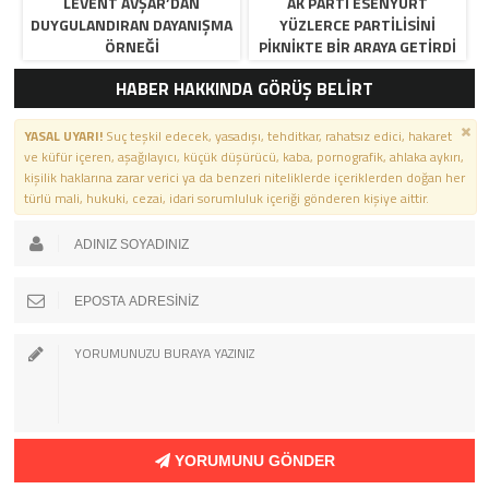
LEVENT AVŞAR’DAN
AK PARTI ESENYURT
DUYGULANDIRAN DAYANIŞMA
YÜZLERCE PARTILISINI
ÖRNEĞI
PIKNIKTE BIR ARAYA GETIRDI
HABER HAKKINDA GÖRÜŞ BELİRT
YASAL UYARI!
Suç teşkil edecek, yasadışı, tehditkar, rahatsız edici, hakaret
ve küfür içeren, aşağılayıcı, küçük düşürücü, kaba, pornografik, ahlaka aykırı,
kişilik haklarına zarar verici ya da benzeri niteliklerde içeriklerden doğan her
türlü mali, hukuki, cezai, idari sorumluluk içeriği gönderen kişiye aittir.
YORUMUNU GÖNDER