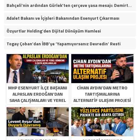
Bahçeli’nin ardından Gürlek’ten çerçeve yasa mesajı: Demirtaş ve Ahmet Özer yararlanamayacak
Adalet Bakanı ve İçişleri Bakanından Esenyurt Çıkarması
Özyurtlar Holding’den Dijital Dönüşüm Hamlesi
Togay Çoban’dan İBB’ye ‘Yapamıyorsanız Devredin’ Resti
MHP ESENYURT İLÇE BAŞKANI
CIHAN AYDIN’DAN METRO
ALPASLAN ERDOĞAN’DAN
TARTIŞMALARINA
SAHA ÇALIŞMALARI VE YEREL
ALTERNATIF ULAŞIM PROJESI
GÜNDEME İLIŞKIN
AÇIKLAMALAR