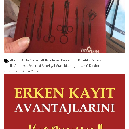
Ahmet Atilla Yılmaz
Atilla Yılmaz
Başhekim
Dr. Atilla Yılmaz
İki Ameliyat Arası
İki Ameliyat Arası kitabı çıktı
Ünlü Doktor
ünlü doktor Atilla Yılmaz