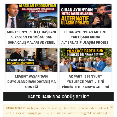
MHP ESENYURT İLÇE BAŞKANI
CIHAN AYDIN’DAN METRO
ALPASLAN ERDOĞAN’DAN
TARTIŞMALARINA
SAHA ÇALIŞMALARI VE YEREL
ALTERNATIF ULAŞIM PROJESI
GÜNDEME İLIŞKIN
AÇIKLAMALAR
LEVENT AVŞAR’DAN
AK PARTI ESENYURT
DUYGULANDIRAN DAYANIŞMA
YÜZLERCE PARTILISINI
ÖRNEĞI
PIKNIKTE BIR ARAYA GETIRDI
HABER HAKKINDA GÖRÜŞ BELİRT
YASAL UYARI!
Suç teşkil edecek, yasadışı, tehditkar, rahatsız edici, hakaret
ve küfür içeren, aşağılayıcı, küçük düşürücü, kaba, pornografik, ahlaka aykırı,