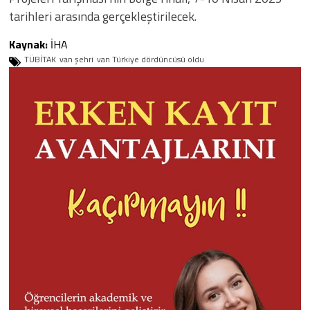
tarihleri arasında gerçekleştirilecek.
Kaynak:
İHA
TÜBİTAK
van şehri
van Türkiye dördüncüsü oldu