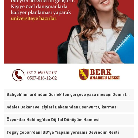
Bahçeli’nin ardından Gürlek’ten çerçeve yasa mesajı: Demirtaş ve Ahmet Özer yararlanamayacak
Adalet Bakanı ve İçişleri Bakanından Esenyurt Çıkarması
Özyurtlar Holding’den Dijital Dönüşüm Hamlesi
Togay Çoban’dan İBB’ye ‘Yapamıyorsanız Devredin’ Resti