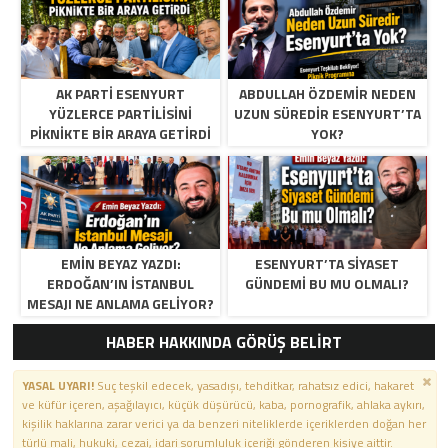
AK PARTI ESENYURT
ABDULLAH ÖZDEMIR NEDEN
YÜZLERCE PARTILISINI
UZUN SÜREDIR ESENYURT’TA
PIKNIKTE BIR ARAYA GETIRDI
YOK?
EMIN BEYAZ YAZDI:
ESENYURT’TA SIYASET
ERDOĞAN’IN İSTANBUL
GÜNDEMI BU MU OLMALI?
MESAJI NE ANLAMA GELIYOR?
HABER HAKKINDA GÖRÜŞ BELİRT
YASAL UYARI!
Suç teşkil edecek, yasadışı, tehditkar, rahatsız edici, hakaret
ve küfür içeren, aşağılayıcı, küçük düşürücü, kaba, pornografik, ahlaka aykırı,
kişilik haklarına zarar verici ya da benzeri niteliklerde içeriklerden doğan her
türlü mali, hukuki, cezai, idari sorumluluk içeriği gönderen kişiye aittir.