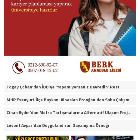
Togay Çoban’dan İBB’ye ‘Yapamıyorsanız Devredin’ Resti
MHP Esenyurt İlçe Başkanı Alpaslan Erdoğan’dan Saha Çalışmaları ve Yerel Gündeme İlişkin Açıklamalar
Cihan Aydın’dan Metro Tartışmalarına Alternatif Ulaşım Projesi
Levent Avşar’dan Duygulandıran Dayanışma Örneği