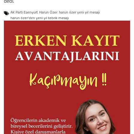
dedi.
AK Parti Esenyurt
Harun Özer
harun özer yeni yıl mesajı
harun özer'den yeni yıl tebrik mesajı