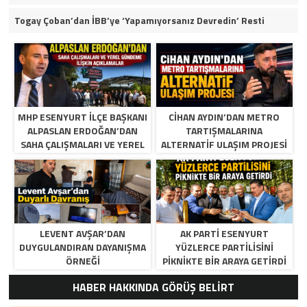
Togay Çoban’dan İBB’ye ‘Yapamıyorsanız Devredin’ Resti
MHP ESENYURT İLÇE BAŞKANI
CIHAN AYDIN’DAN METRO
ALPASLAN ERDOĞAN’DAN
TARTIŞMALARINA
SAHA ÇALIŞMALARI VE YEREL
ALTERNATIF ULAŞIM PROJESI
GÜNDEME İLIŞKIN
AÇIKLAMALAR
LEVENT AVŞAR’DAN
AK PARTI ESENYURT
DUYGULANDIRAN DAYANIŞMA
YÜZLERCE PARTILISINI
ÖRNEĞI
PIKNIKTE BIR ARAYA GETIRDI
HABER HAKKINDA GÖRÜŞ BELİRT