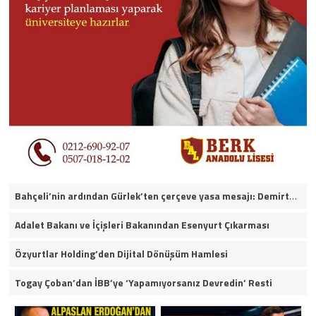
Bahçeli’nin ardından Gürlek’ten çerçeve yasa mesajı: Demirtaş ve Ahmet Özer yararlanamayacak
Adalet Bakanı ve İçişleri Bakanından Esenyurt Çıkarması
Özyurtlar Holding’den Dijital Dönüşüm Hamlesi
Togay Çoban’dan İBB’ye ‘Yapamıyorsanız Devredin’ Resti