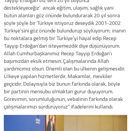
Tayyip Erdoğan biz seni 20 yıl boyunca
destekleyeceğiz’ ancak eğitim, ulaşım, sağlık yani
bütün alanları göz önünde bulundurarak 20 yıl sonra
şöyle şöyle bir Türkiye istiyoruz deseydik 2001-2002
Türkiye’sini göz önünde bulundurup söylüyorum; inanın
bu noktalara gelmiş bir Türkiye’yi hayal edip Recep
Tayyip Erdoğan’dan isteyemezdik diye düşünüyorum.
Allah Cumhurbaşkanımız Recep Tayyip Erdoğan’ı
başımızdan eksik etmesin. Çalışmalarında Allah
yardımcımız olsun. Önemli olan bu ülkenin gelişmesidir.
Ülkeye yapılan hizmetlerdir. Makamlar, mevkiler
geçicidir. Dolayısıyla biz bunun farkında olarak, böyle
bir partinin mensubu olmaktan gurur duyuyorum.
Görevimin, sorumluluğunun, vebalinin farkında olarak
çalışmalarımızı sürdürüyoruz” ifadelerini kullandı.