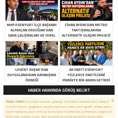
MHP ESENYURT İLÇE BAŞKANI
CIHAN AYDIN’DAN METRO
ALPASLAN ERDOĞAN’DAN
TARTIŞMALARINA
SAHA ÇALIŞMALARI VE YEREL
ALTERNATIF ULAŞIM PROJESI
GÜNDEME İLIŞKIN
AÇIKLAMALAR
LEVENT AVŞAR’DAN
AK PARTI ESENYURT
DUYGULANDIRAN DAYANIŞMA
YÜZLERCE PARTILISINI
ÖRNEĞI
PIKNIKTE BIR ARAYA GETIRDI
HABER HAKKINDA GÖRÜŞ BELİRT
YASAL UYARI!
Suç teşkil edecek, yasadışı, tehditkar, rahatsız edici, hakaret
ve küfür içeren, aşağılayıcı, küçük düşürücü, kaba, pornografik, ahlaka aykırı,
kişilik haklarına zarar verici ya da benzeri niteliklerde içeriklerden doğan her
türlü mali, hukuki, cezai, idari sorumluluk içeriği gönderen kişiye aittir.