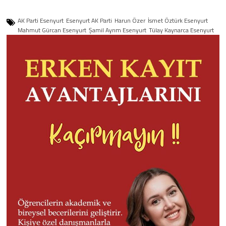
AK Parti Esenyurt
Esenyurt AK Parti
Harun Özer
İsmet Öztürk Esenyurt
Mahmut Gürcan Esenyurt
Şamil Ayrım Esenyurt
Tülay Kaynarca Esenyurt