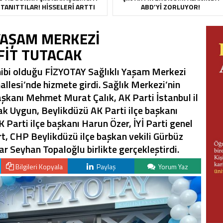
TANITTILAR! HISSELERI ARTTI
ABD’YI ZORLUYOR!
 YAŞAM MERKEZİ
FİT TUTACAK
hibi olduğu FİZYOTAY Sağlıklı Yaşam Merkezi
lesi’nde hizmete girdi. Sağlık Merkezi’nin
aşkanı Mehmet Murat Çalık, AK Parti İstanbul il
k Uygun, Beylikdüzü AK Parti ilçe başkanı
Parti ilçe başkanı Harun Özer, İYİ Parti genel
t, CHP Beylikdüzü ilçe başkan vekili Gürbüz
 Seyhan Topaloğlu birlikte gerçekleştirdi.
Bilgileri Kopyala
Paylaş
Yorum Yaz