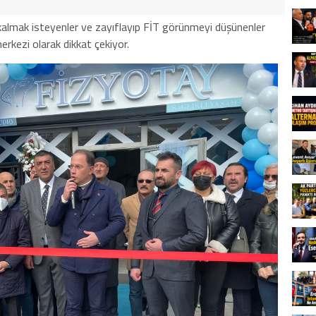
almak isteyenler ve zayıflayıp FİT görünmeyi düşünenler
erkezi olarak dikkat çekiyor.