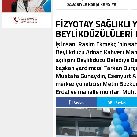
DAVASIYLA KARŞI KARŞIYA
FİZYOTAY SAĞLIKLI
BEYLİKDÜZÜLÜLERİ 
İş İnsanı Rasim Ekmekçi’nin sa
Beylikdüzü Adnan Kahveci Mahal
açılışını Beylikdüzü Belediye B
başkan yardımcısı Tarkan Burça
Mustafa Günaydın, Esenyurt AK 
merkez yöneticisi Metin Bozkur
Erdal ve mahalle muhtarı Muhtar
Paylaş
Paylaş