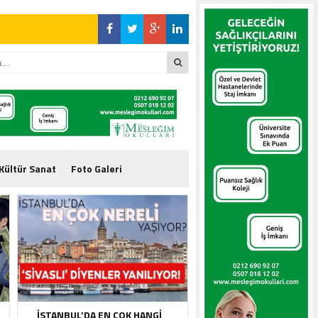
l Gündeme İlişkin
l Gündeme İlişkin
Kültür Sanat
Foto Galeri
l Gündeme İlişkin
İSTANBUL’DA EN ÇOK HANGI