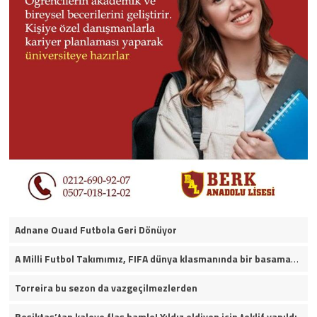
Adnane Ouaıd Futbola Geri Dönüyor
A Milli Futbol Takımımız, FIFA dünya klasmanında bir basamak yükselerek 25. sırada yer aldı.
Torreira bu sezon da vazgeçilmezlerden
Beşiktaş’tan kaleye flaş hamle! Yıldız eldiven için teklif yapıldı