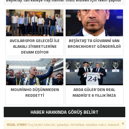
AVCILARSPOR GELECEĞİ İLE
BEŞIKTAŞ’TA GIOVANNI VAN
ALAKALI ZİYARETLERİNE
BRONCKHORST GÖNDERILDI!
DEVAM EDİYOR
MOURINHO DÜŞÜNMEDEN
ARDA GÜLER’DEN REAL
REDDETTI
MADRID’E 6 YILLIK IMZA
HABER HAKKINDA GÖRÜŞ BELİRT
YASAL UYARI!
Suç teşkil edecek, yasadışı, tehditkar, rahatsız edici, hakaret