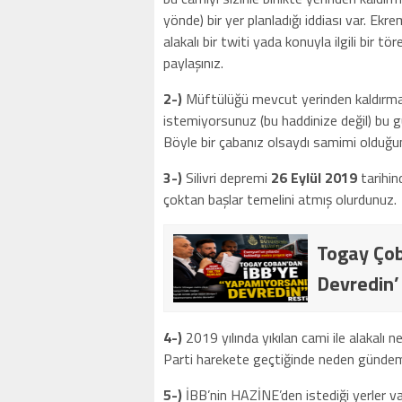
yönde) bir yer planladığı iddiası var. E
alakalı bir twiti yada konuyla ilgili bir
paylaşınız.
2-)
Müftülüğü mevcut yerinden kaldırm
istemiyorsunuz (bu haddinize değil) bu 
Böyle bir çabanız olsaydı samimi olduğun
3-)
Silivri depremi
26 Eylül 2019
tarihin
çoktan başlar temelini atmış olurdunuz.
Togay Çob
Devredin’
4-)
2019 yılında yıkılan cami ile alakal
Parti harekete geçtiğinde neden günde
5-)
İBB’nin HAZİNE’den istediği yerler var