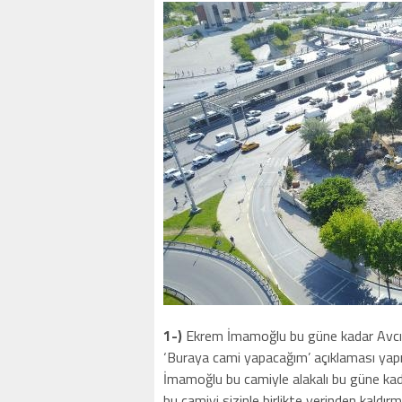
1-)
Ekrem İmamoğlu bu güne kadar Avcılar
‘Buraya cami yapacağım’ açıklaması yapm
İmamoğlu bu camiyle alakalı bu güne kad
bu camiyi sizinle birlikte yerinden kaldı