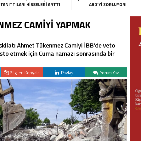
TANITTILAR! HISSELERI ARTTI
ABD’YI ZORLUYOR!
ENMEZ CAMİYİ YAPMAK
eşkilatı Ahmet Tükenmez Camiyi İBB’de veto
to etmek için Cuma namazı sonrasında bir
Bilgileri Kopyala
Paylaş
Yorum Yaz