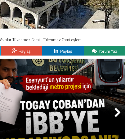
Avcılar Tükenmez Cami
Tükenmez Cami eylem
Paylaş
Paylaş
Yorum Yaz