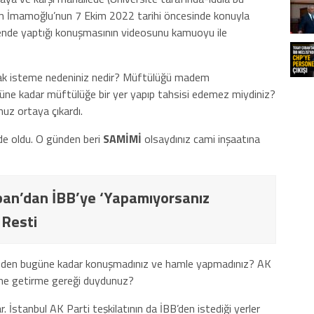
krem İmamoğlu’nun 7 Ekim 2022 tarihi öncesinde konuyla
 törende yaptığı konuşmasının videosunu kamuoyu ile
ak isteme nedeniniz nedir? Müftülüğü madem
güne kadar müftülüğe bir yer yapıp tahsisi edemez miydiniz?
uz ortaya çıkardı.
de oldu. O günden beri
SAMİMİ
olsaydınız cami inşaatına
an’dan İBB’ye ‘Yapamıyorsanız
 Resti
ı neden bugüne kadar konuşmadınız ve hamle yapmadınız? AK
me getirme gereği duydunuz?
. İstanbul AK Parti teşkilatının da İBB’den istediği yerler