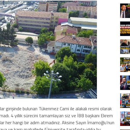
 girişinde bulunan Tükenmez Cami ile alakalı resmi olarak
adı. 4 yıllık sürecini tamamlayan siz ve İBB başkanı Ekrem
ar her hangi bir adım atmadınız. Aksine Sayın İmamoğlu’nun
rmaya ve karşı mahallede (Üniversite tarafında-iddia bu