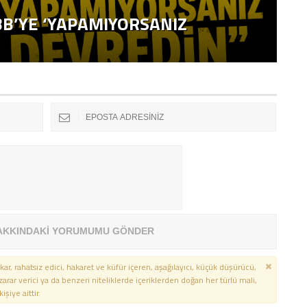
M
B’YE ‘YAPAMIYORSANIZ
E
G
AKKINDAKİ YORUMUMU GÖNDER
kar, rahatsız edici, hakaret ve küfür içeren, aşağılayıcı, küçük düşürücü,
 zarar verici ya da benzeri niteliklerde içeriklerden doğan her türlü mali,
şiye aittir.