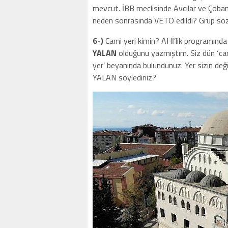
mevcut. İBB meclisinde Avcılar ve Çoban
neden sonrasında VETO edildi? Grup söz
6-)
Cami yeri kimin? AHİ’lik programında 
YALAN
olduğunu yazmıştım. Siz dün ‘cam
yer’ beyanında bulundunuz. Yer sizin değ
YALAN söylediniz?