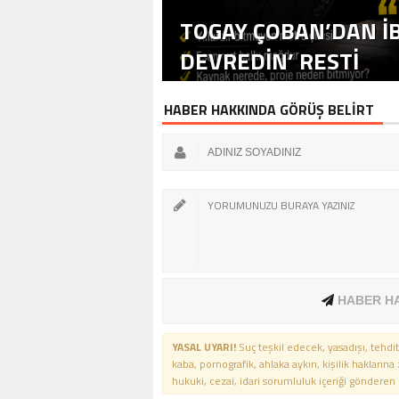
TOGAY ÇOBAN’DAN İB
DEVREDIN’ RESTI
HABER HAKKINDA GÖRÜŞ BELİRT
HABER H
YASAL UYARI!
Suç teşkil edecek, yasadışı, tehdit
kaba, pornografik, ahlaka aykırı, kişilik haklarına
hukuki, cezai, idari sorumluluk içeriği gönderen ki