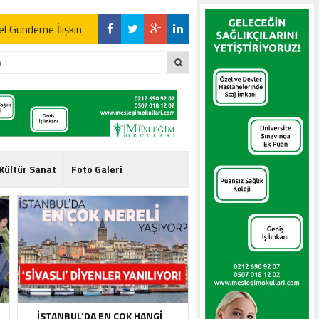
l Gündeme İlişkin
l Gündeme İlişkin
Kültür Sanat
Foto Galeri
l Gündeme İlişkin
İSTANBUL’DA EN ÇOK HANGI