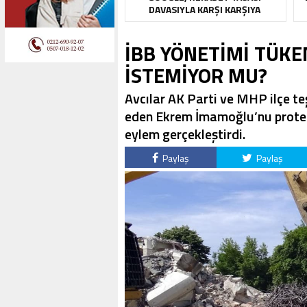
DAVASIYLA KARŞI KARŞIYA
İBB YÖNETİMİ TÜK
İSTEMİYOR MU?
Avcılar AK Parti ve MHP ilçe t
eden Ekrem İmamoğlu’nu protes
eylem gerçekleştirdi.
Paylaş
Paylaş