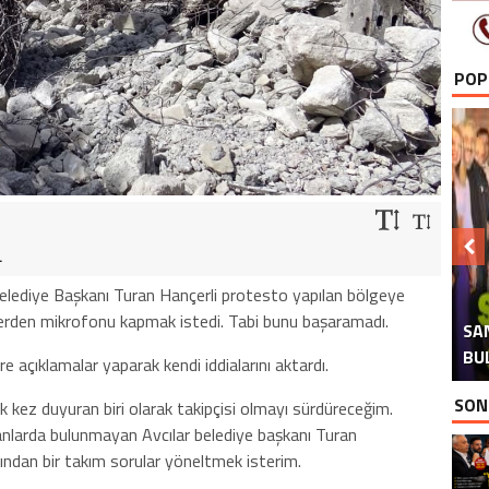
POP
.
elediye Başkanı Turan Hançerli protesto yapılan bölgeye
H
İ
ilerden mikrofonu kapmak istedi. Tabi bunu başaramadı.
SA
TAB
AT
AK
BU
e açıklamalar yaparak kendi iddialarını aktardı.
SON
ilk kez duyuran biri olarak takipçisi olmayı sürdüreceğim.
nlarda bulunmayan Avcılar belediye başkanı Turan
dan bir takım sorular yöneltmek isterim.