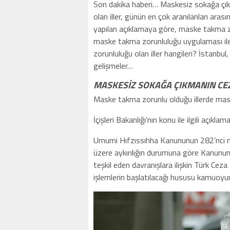
Son dakika haberi… Maskesiz sokağa çıkm
olan iller, günün en çok aranılanları aras
yapılan açıklamaya göre, maske takma zoru
maske takma zorunluluğu uygulaması ile i
zorunluluğu olan iller hangileri? İstanb
gelişmeler…
MASKESİZ SOKAĞA ÇIKMANIN CE
Maske takma zorunlu olduğu illerde maske
İçişleri Bakanlığı’nın konu ile ilgili açıklam
Umumi Hıfzıssıhha Kanununun 282’nci ma
üzere aykırılığın durumuna göre Kanunun 
teşkil eden davranışlara ilişkin Türk Ce
işlemlerin başlatılacağı hususu kamuoyun