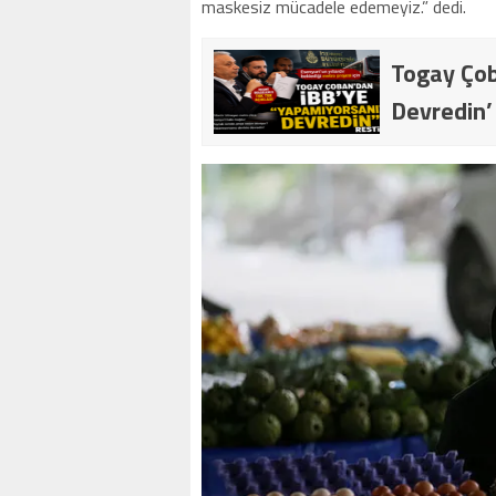
maskesiz mücadele edemeyiz.” dedi.
Togay Çob
Devredin’