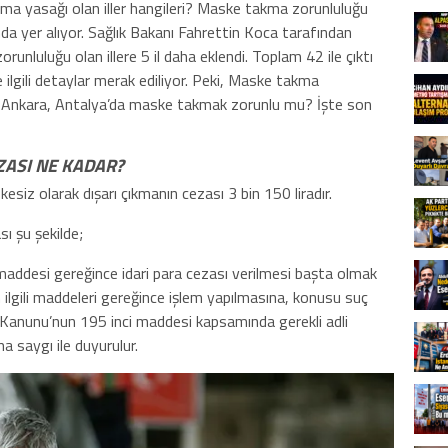
a yasağı olan iller hangileri? Maske takma zorunluluğu
ında yer alıyor. Sağlık Bakanı Fahrettin Koca tarafından
nluluğu olan illere 5 il daha eklendi. Toplam 42 ile çıktı
lgili detaylar merak ediliyor. Peki, Maske takma
ul, Ankara, Antalya’da maske takmak zorunlu mu? İşte son
ZASI NE KADAR?
siz olarak dışarı çıkmanın cezası 3 bin 150 liradır.
ası şu şekilde;
ddesi gereğince idari para cezası verilmesi başta olmak
ilgili maddeleri gereğince işlem yapılmasına, konusu suç
za Kanunu’nun 195 inci maddesi kapsamında gerekli adli
a saygı ile duyurulur.