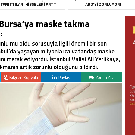
TANITTILAR! HISSELERI ARTTI
ABD’YI ZORLUYOR!
e Bursa’ya maske takma
:
lu mu oldu sorusuyla ilgili önemli bir son
anbul’da yaşayan milyonlarca vatandaş maske
ı merak ediyordu. İstanbul Valisi Ali Yerlikaya,
manın artık zorunlu olduğunu bildirdi.
Bilgileri Kopyala
Paylaş
Yorum Yaz