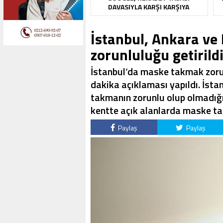
DAVASIYLA KARŞI KARŞIYA
İstanbul, Ankara v
zorunluluğu getirildi
İstanbul’da maske takmak zorun
dakika açıklaması yapıldı. İst
takmanın zorunlu olup olmadığın
kentte açık alanlarda maske tak
Paylaş
Paylaş