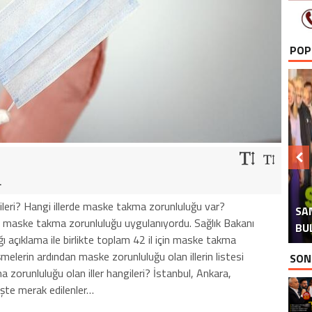
POP
.
H
İ
ileri? Hangi illerde maske takma zorunluluğu var?
SA
TAB
AT
AK
de maske takma zorunluluğu uygulanıyordu. Sağlık Bakanı
BU
açıklama ile birlikte toplam 42 il için maske takma
şmelerin ardından maske zorunluluğu olan illerin listesi
SON
 zorunluluğu olan iller hangileri? İstanbul, Ankara,
şte merak edilenler…