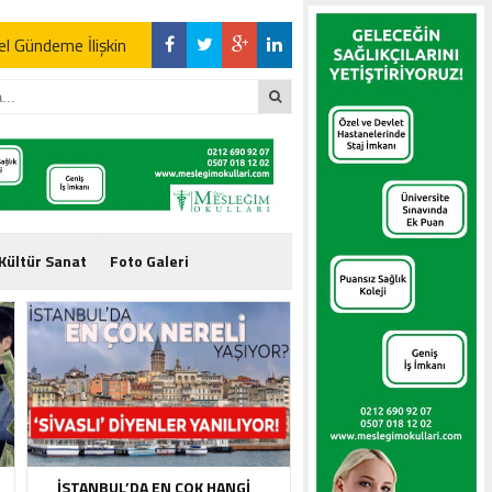
l Gündeme İlişkin
l Gündeme İlişkin
Kültür Sanat
Foto Galeri
l Gündeme İlişkin
İSTANBUL’DA EN ÇOK HANGI