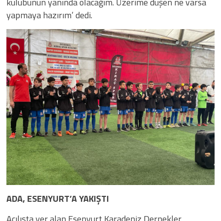
kulübünün yanında olacağım. Üzerime düşen ne varsa
yapmaya hazırım’ dedi.
ADA, ESENYURT’A YAKIŞTI
Açılışta yer alan Esenyurt Karadeniz Dernekler