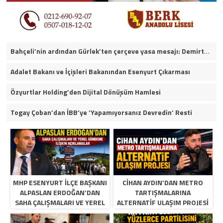
Bahçeli’nin ardından Gürlek’ten çerçeve yasa mesajı: Demirtaş ve Ahmet Özer yararlanamayacak
Adalet Bakanı ve İçişleri Bakanından Esenyurt Çıkarması
Özyurtlar Holding’den Dijital Dönüşüm Hamlesi
Togay Çoban’dan İBB’ye ‘Yapamıyorsanız Devredin’ Resti
MHP ESENYURT İLÇE BAŞKANI
CIHAN AYDIN’DAN METRO
ALPASLAN ERDOĞAN’DAN
TARTIŞMALARINA
SAHA ÇALIŞMALARI VE YEREL
ALTERNATIF ULAŞIM PROJESI
GÜNDEME İLIŞKIN
AÇIKLAMALAR