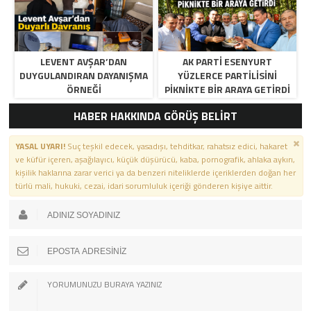
LEVENT AVŞAR’DAN
AK PARTI ESENYURT
DUYGULANDIRAN DAYANIŞMA
YÜZLERCE PARTILISINI
ÖRNEĞI
PIKNIKTE BIR ARAYA GETIRDI
HABER HAKKINDA GÖRÜŞ BELİRT
YASAL UYARI!
Suç teşkil edecek, yasadışı, tehditkar, rahatsız edici, hakaret
ve küfür içeren, aşağılayıcı, küçük düşürücü, kaba, pornografik, ahlaka aykırı,
kişilik haklarına zarar verici ya da benzeri niteliklerde içeriklerden doğan her
türlü mali, hukuki, cezai, idari sorumluluk içeriği gönderen kişiye aittir.