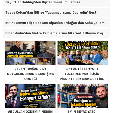
Özyurtlar Holding’den Dijital Dönüşüm Hamlesi
Togay Çoban’dan İBB’ye ‘Yapamıyorsanız Devredin’ Resti
MHP Esenyurt İlçe Başkanı Alpaslan Erdoğan’dan Saha Çalışmaları ve Yerel Gündeme İlişkin Açıklamalar
Cihan Aydın’dan Metro Tartışmalarına Alternatif Ulaşım Projesi
LEVENT AVŞAR’DAN
AK PARTI ESENYURT
DUYGULANDIRAN DAYANIŞMA
YÜZLERCE PARTILISINI
ÖRNEĞI
PIKNIKTE BIR ARAYA GETIRDI
ABDULLAH ÖZDEMIR NEDEN
EMIN BEYAZ YAZDI: