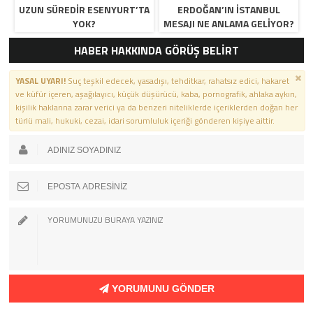
UZUN SÜREDIR ESENYURT’TA
ERDOĞAN’IN İSTANBUL
YOK?
MESAJI NE ANLAMA GELIYOR?
HABER HAKKINDA GÖRÜŞ BELİRT
YASAL UYARI!
Suç teşkil edecek, yasadışı, tehditkar, rahatsız edici, hakaret
ve küfür içeren, aşağılayıcı, küçük düşürücü, kaba, pornografik, ahlaka aykırı,
kişilik haklarına zarar verici ya da benzeri niteliklerde içeriklerden doğan her
türlü mali, hukuki, cezai, idari sorumluluk içeriği gönderen kişiye aittir.
YORUMUNU GÖNDER