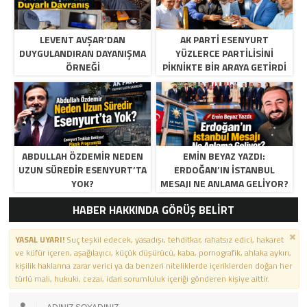
LEVENT AVŞAR’DAN
AK PARTI ESENYURT
DUYGULANDIRAN DAYANIŞMA
YÜZLERCE PARTILISINI
ÖRNEĞI
PIKNIKTE BIR ARAYA GETIRDI
ABDULLAH ÖZDEMIR NEDEN
EMIN BEYAZ YAZDI:
UZUN SÜREDIR ESENYURT’TA
ERDOĞAN’IN İSTANBUL
YOK?
MESAJI NE ANLAMA GELIYOR?
HABER HAKKINDA GÖRÜŞ BELİRT
YASAL UYARI!
Suç teşkil edecek, yasadışı, tehditkar, rahatsız edici, hakaret
ve küfür içeren, aşağılayıcı, küçük düşürücü, kaba, pornografik, ahlaka aykırı,
kişilik haklarına zarar verici ya da benzeri niteliklerde içeriklerden doğan her
türlü mali, hukuki, cezai, idari sorumluluk içeriği gönderen kişiye aittir.