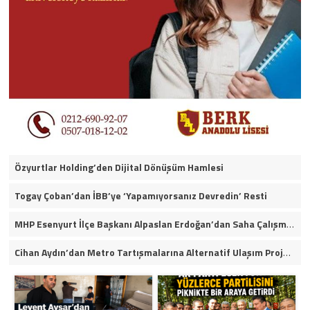
Özyurtlar Holding’den Dijital Dönüşüm Hamlesi
Togay Çoban’dan İBB’ye ‘Yapamıyorsanız Devredin’ Resti
MHP Esenyurt İlçe Başkanı Alpaslan Erdoğan’dan Saha Çalışmaları ve Yerel Gündeme İlişkin Açıklamalar
Cihan Aydın’dan Metro Tartışmalarına Alternatif Ulaşım Projesi