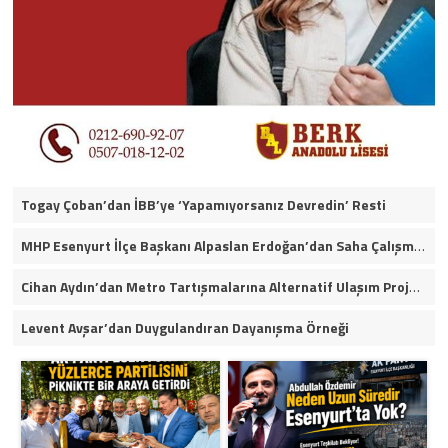
Togay Çoban’dan İBB’ye ‘Yapamıyorsanız Devredin’ Resti
MHP Esenyurt İlçe Başkanı Alpaslan Erdoğan’dan Saha Çalışmaları ve Yerel Gündeme İlişkin Açıklamalar
Cihan Aydın’dan Metro Tartışmalarına Alternatif Ulaşım Projesi
Levent Avşar’dan Duygulandıran Dayanışma Örneği