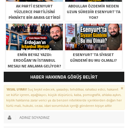
AK PARTI ESENYURT
ABDULLAH ÖZDEMIR NEDEN
YÜZLERCE PARTILISINI
UZUN SÜREDIR ESENYURT’TA
PIKNIKTE BIR ARAYA GETIRDI
YOK?
EMIN BEYAZ YAZDI:
ESENYURT’TA SIYASET
ERDOĞAN’IN İSTANBUL
GÜNDEMI BU MU OLMALI?
MESAJI NE ANLAMA GELIYOR?
HABER HAKKINDA GÖRÜŞ BELİRT
YASAL UYARI!
Suç teşkil edecek, yasadışı, tehditkar, rahatsız edici, hakaret
ve küfür içeren, aşağılayıcı, küçük düşürücü, kaba, pornografik, ahlaka aykırı,
kişilik haklarına zarar verici ya da benzeri niteliklerde içeriklerden doğan her
türlü mali, hukuki, cezai, idari sorumluluk içeriği gönderen kişiye aittir.