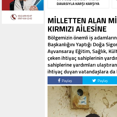
DAVASIYLA KARŞI KARŞIYA
MİLLETTEN ALAN Mİ
KIRMIZI AİLESİNE
Bölgemizin önemli iş adamların
Başkanlığını Yaptığı Doğa Sigo
Ayvansaray Eğitim, Sağlık, Kült
çeken ihtiyaç sahiplerinin yard
sahiplerine yardımları ulaştıran
ihtiyaç duyan vatandaşlara da 
Paylaş
Paylaş