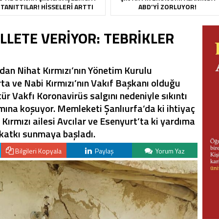
TANITTILAR! HISSELERI ARTTI
ABD’YI ZORLUYOR!
LLETE VERİYOR: TEBRİKLER
dan Nihat Kırmızı’nın Yönetim Kurulu
rta ve Nabi Kırmızı’nın Vakıf Başkanı olduğu
ür Vakfı Koronavirüs salgını nedeniyle sıkıntı
ımına koşuyor. Memleketi Şanlıurfa’da ki ihtiyaç
 Kırmızı ailesi Avcılar ve Esenyurt’ta ki yardıma
katkı sunmaya başladı.
Bilgileri Kopyala
Paylaş
Yorum Yaz