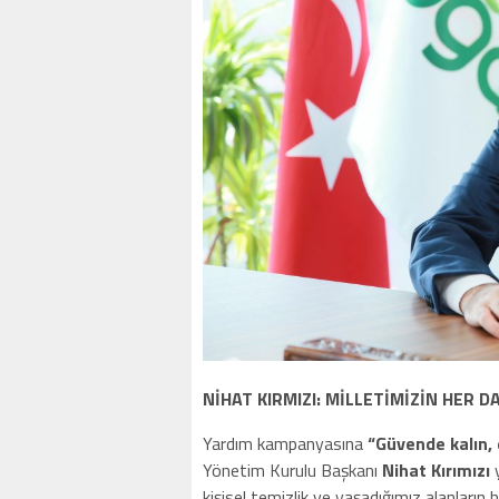
NİHAT KIRMIZI: MİLLETİMİZİN HER D
Yardım kampanyasına
“Güvende kalın, 
Yönetim Kurulu Başkanı
Nihat Kırımızı
y
kişisel temizlik ve yaşadığımız alanların 