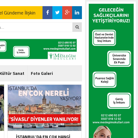
l Gündeme İlişkin
l Gündeme İlişkin
Kültür Sanat
Foto Galeri
l Gündeme İlişkin
İSTANBUL’DA EN ÇOK HANGI