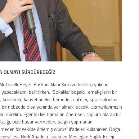
DA OLMAYI SÜRDÜRECEĞİZ
 Mütevelli Heyet Başkanı Nabi Kırmızı devletin yükünü
apacaklarını belirtirken, ‘Sokaklar boşaldı, emekçilerin bir
 konserler, kahvehaneler, berberler, cafeler, spor salonları
ın bir nebzede olsa yanında yer almak istedik. Uzmanlarımızın
sürdürelim. Eğer bu kısıtlamaları önemser, toplum olarak bir
alığı, bize hasar vermeden, salgın yapmadan,
tmeden bir şekilde önlemiş oluruz’ ifadeleri kullanırken Doğa
ersitesi, Berk Anadolu Lisesi ve Mesleğim Sağlık Koleji