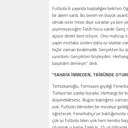
Futbola 6 yaşında başladığını belirten
bir ailem vardı. Bu benim en büyük avan
olmak ister misin diye sorarlar ya ben y
yiyemeyeceğim Fatih hoca vardır. Genç m
açıyor direkt beni istiyor. Onu mahcup 
yapın mutlaka sizden daha iyi olanlar va
hiçbir zaman bırakmadık. Gerçekten bu iş
uyurdum. Gerçekten böyleydim. Herhangi 
başardım demeyin” dedi.
“SAHAYA İNMEDEN, TRİBÜNDE OTU
Temizkanoğlu, formasını giydiği Fenerb
Türkiye’nin yanlışı burada. Herhangi bir 
düşünebilirsiniz. Bugün baktığınız zaman 
yok. Futbolu bilmeden bir mevkiye geldiği
öğretecek. Fenerbahçe’ye baktığımızda 
çok iyi futbolu bilen yok hem kendisi baş
oturmak o kadar farklı ki. 15 yıl tribünd