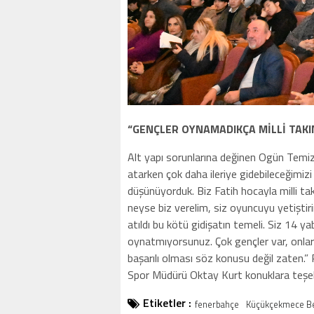
“GENÇLER OYNAMADIKÇA MİLLİ TAKI
Alt yapı sorunlarına değinen Ogün Temizk
atarken çok daha ileriye gidebileceğimizi
düşünüyorduk. Biz Fatih hocayla milli tak
neyse biz verelim, siz oyuncuyu yetiştir
atıldı bu kötü gidişatın temeli. Siz 14 
oynatmıyorsunuz. Çok gençler var, onlar
başarılı olması söz konusu değil zaten
Spor Müdürü Oktay Kurt konuklara teşek
Etiketler :
fenerbahçe
Küçükçekmece Be