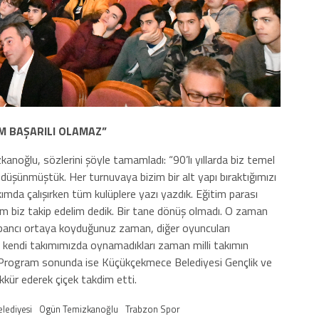
M BAŞARILI OLAMAZ”
anoğlu, sözlerini şöyle tamamladı: “90’lı yıllarda biz temel
 düşünmüştük. Her turnuvaya bizim bir alt yapı bıraktığımızı
ımda çalışırken tüm kulüplere yazı yazdık. Eğitim parası
im biz takip edelim dedik. Bir tane dönüş olmadı. O zaman
yabancı ortaya koyduğunuz zaman, diğer oyuncuları
 kendi takımımızda oynamadıkları zaman milli takımın
.” Program sonunda ise Küçükçekmece Belediyesi Gençlik ve
kür ederek çiçek takdim etti.
lediyesi
Ogün Temizkanoğlu
Trabzon Spor