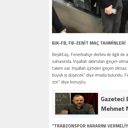
BJK-FB, FB-ZENİT MAÇ TAHMİNLERİ
Beşiktaş, Fenerbahçe derbisi ile ilgili
sahasında. İnşallah aklımdan geçen olma
takım var. İnşallah içimden geçen olmaz. 
büyük iş düşecek” diye imada bulundu. Fen
zor” diye konuştu.
Gazeteci 
Mehmet Mur
“TRABZONSPOR KARARINI VERMELİY