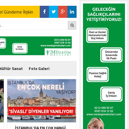
l Gündeme İlişkin
l Gündeme İlişkin
Kültür Sanat
Foto Galeri
l Gündeme İlişkin
İSTANBUL’DA EN ÇOK HANGI