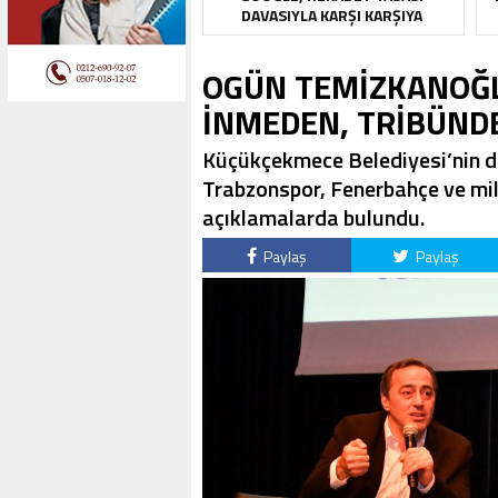
DAVASIYLA KARŞI KARŞIYA
OGÜN TEMİZKANOĞL
İNMEDEN, TRİBÜND
Küçükçekmece Belediyesi’nin dü
Trabzonspor, Fenerbahçe ve mil
açıklamalarda bulundu.
Paylaş
Paylaş