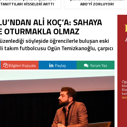
TANITTILAR! HISSELERI ARTTI
ABD’YI ZORLUYOR!
U’NDAN ALİ KOÇ’A: SAHAYA
E OTURMAKLA OLMAZ
zenlediği söyleşide öğrencilerle buluşan eski
li takım futbolcusu Ogün Temizkanoğlu, çarpıcı
Bilgileri Kopyala
Paylaş
Yorum Yaz