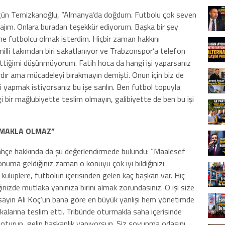
 Ogün Temizkanoğlu, “Almanya’da doğdum. Futbolu çok seven
tajım. Onlara buradan teşekkür ediyorum. Başka bir şey
ine futbolcu olmak isterdim. Hiçbir zaman hakkını
illi takımdan biri sakatlanıyor ve Trabzonspor’a telefon
ettiğimi düşünmüyorum. Fatih hoca da hangi işi yaparsanız
rdır ama mücadeleyi bırakmayın demişti. Onun için biz de
i yapmak istiyorsanız bu işe sarılın. Ben futbol topuyla
bir mağlubiyette teslim olmayın, galibiyette de ben bu işi
RMAKLA OLMAZ”
ahçe hakkında da şu değerlendirmede bulundu: “Maalesef
konuma geldiğiniz zaman o konuyu çok iyi bildiğinizi
kulüplere, futbolun içerisinden gelen kaç başkan var. Hiç
nizde mutlaka yanınıza birini almak zorundasınız. O işi size
sayın Ali Koç’un bana göre en büyük yanlışı hem yönetimde
kalarına teslim etti. Tribünde oturmakla saha içerisinde
e oturup, gelip başkanlık yapıyorsun. Siz soyunma odasını