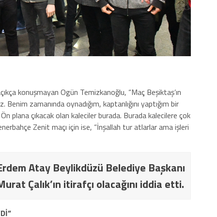
 de açıkça konuşmayan Ogün Temizkanoğlu, “Maç Beşiktaş’ın
z. Benim zamanında oynadığım, kaptanlığını yaptığım bir
Ön plana çıkacak olan kaleciler burada. Burada kalecilere çok
erbahçe Zenit maçı için ise, “İnşallah tur atlarlar ama işleri
Erdem Atay Beylikdüzü Belediye Başkanı
at Çalık’ın itirafçı olacağını iddia etti.
Dİ”