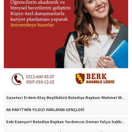
Gazeteci Erdem Atay Beylikdüzü Belediye Başkanı Mehmet Murat Çalık’ın itirafçı olacağını iddia etti.
AK PARTİ’NİN YILDIZI PARLAYAN GENÇLERİ
Eski Esenyurt Belediye Başkan Yardımcısı Osman Yalçın hakkında yakalama kararı