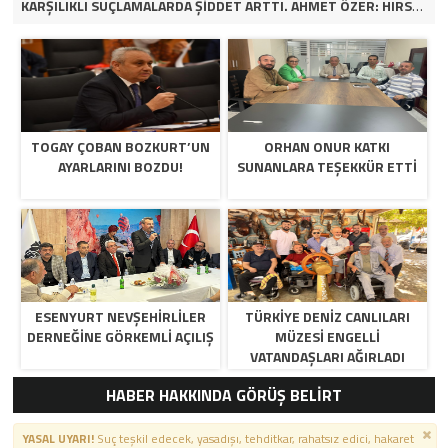
KARŞILIKLI SUÇLAMALARDA ŞİDDET ARTTI. AHMET ÖZER: HIRSIZ HANGİ PARTİDEN OLURSA OLSUN İFŞA EDERİM. VİDEOLU HABER
TOGAY ÇOBAN BOZKURT’UN
ORHAN ONUR KATKI
AYARLARINI BOZDU!
SUNANLARA TEŞEKKÜR ETTİ
ESENYURT NEVŞEHİRLİLER
TÜRKİYE DENİZ CANLILARI
DERNEĞİNE GÖRKEMLİ AÇILIŞ
MÜZESİ ENGELLİ
VATANDAŞLARI AĞIRLADI
HABER HAKKINDA GÖRÜŞ BELİRT
YASAL UYARI!
Suç teşkil edecek, yasadışı, tehditkar, rahatsız edici, hakaret