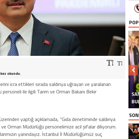
POP
 kez okundu.
ini icra ettikleri sırada saldırıya uğrayan ve yaralanan
H
İ
ersoneli ile ilgili Tarım ve Orman Bakanı Bekir
SA
TAB
AT
AK
BU
SON
üzerinden yaptığ açıklamada, “Gıda denetiminde saldırıya
 ve Orman Müdürlüğü personelimize acil şifalar diliyorum.
aşlarımızın yanındayız. İstanbul İl Müdürlüğümüz suç