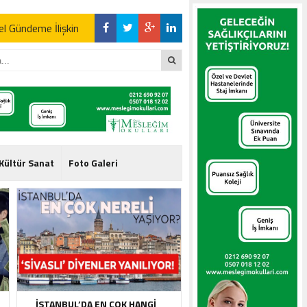
l Gündeme İlişkin
l Gündeme İlişkin
Kültür Sanat
Foto Galeri
l Gündeme İlişkin
İSTANBUL’DA EN ÇOK HANGI