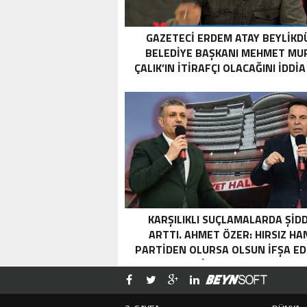
GAZETECI ERDEM ATAY BEYLIKD
BELEDIYE BAŞKANI MEHMET MU
ÇALIK’IN ITIRAFÇI OLACAĞINI IDDIA
KARŞILIKLI SUÇLAMALARDA ŞİD
ARTTI. AHMET ÖZER: HIRSIZ HA
PARTİDEN OLURSA OLSUN İFŞA ED
VİDEOLU HABER
ramadabet
slotica
leogrand
slotday
venombet
ritzbet
exonbet
betwild
radissonbet
pashagaming
palacebet
maxwin
spinco
betsin
betsalvador
palazzobet
royalbet
grandpashabet
Palacebet
casinofast
bahibom
deneme
deneme
casino
deneme
deneme
betasus
betasus
deneme
cratosroyalbet
casinofast
casinofast
roketbet
grandpashabet
grandpashabet