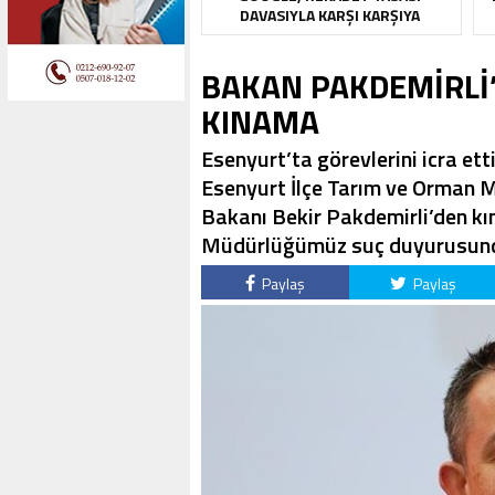
DAVASIYLA KARŞI KARŞIYA
BAKAN PAKDEMİRLİ’
KINAMA
Esenyurt’ta görevlerini icra ett
Esenyurt İlçe Tarım ve Orman Mü
Bakanı Bekir Pakdemirli’den kın
Müdürlüğümüz suç duyurusund
Paylaş
Paylaş