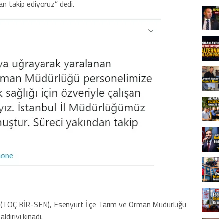
n takip ediyoruz” dedi.
sı (TOÇ BİR-SEN), Esenyurt İlçe Tarım ve Orman Müdürlüğü
ldırıyı kınadı.