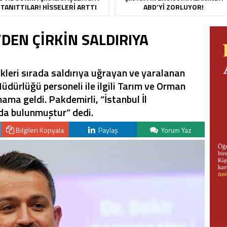
TANITTILAR! HISSELERI ARTTI
ABD’YI ZORLUYOR!
DEN ÇİRKİN SALDIRIYA
ikleri sırada saldırıya uğrayan ve yaralanan
dürlüğü personeli ile ilgili Tarım ve Orman
ama geldi. Pakdemirli, “İstanbul İl
a bulunmuştur” dedi.
Bilgileri Kopyala
Paylaş
Yorum Yaz