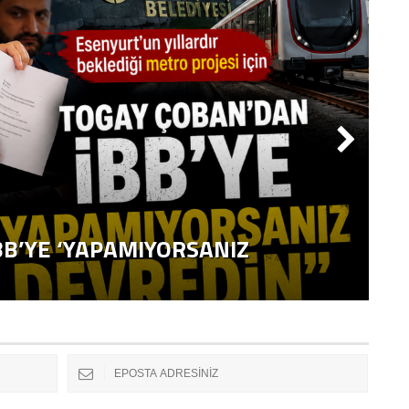
M
B’YE ‘YAPAMIYORSANIZ
E
G