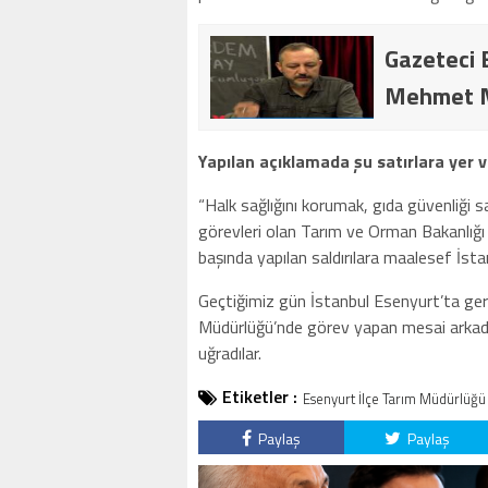
Gazeteci 
Mehmet Mur
Yapılan açıklamada şu satırlara yer ve
“Halk sağlığını korumak, gıda güvenliği 
görevleri olan Tarım ve Orman Bakanlığı 
başında yapılan saldırılara maalesef İst
Geçtiğimiz gün İstanbul Esenyurt’ta ge
Müdürlüğü’nde görev yapan mesai arkada
uğradılar.
Etiketler :
Esenyurt İlçe Tarım Müdürlüğü 
Paylaş
Paylaş