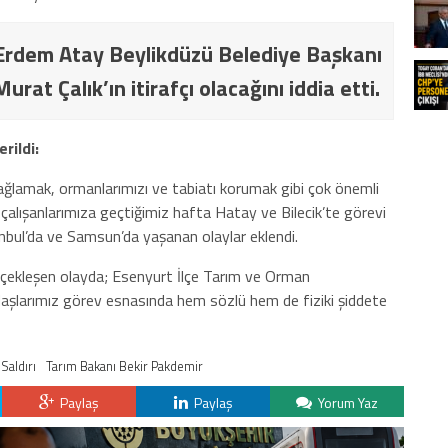
Erdem Atay Beylikdüzü Belediye Başkanı
at Çalık’ın itirafçı olacağını iddia etti.
rildi:
sağlamak, ormanlarımızı ve tabiatı korumak gibi çok önemli
çalışanlarımıza geçtiğimiz hafta Hatay ve Bilecik’te görevi
anbul’da ve Samsun’da yaşanan olaylar eklendi.
rçekleşen olayda; Esenyurt İlçe Tarım ve Orman
şlarımız görev esnasında hem sözlü hem de fiziki şiddete
Saldırı
Tarım Bakanı Bekir Pakdemir
Paylaş
Paylaş
Yorum Yaz