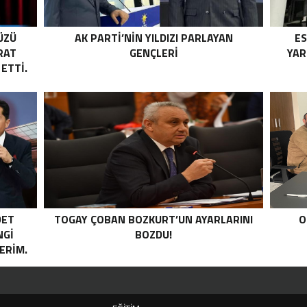
ÜZÜ
AK PARTİ’NİN YILDIZI PARLAYAN
ES
RAT
GENÇLERİ
YAR
 ETTI.
DET
TOGAY ÇOBAN BOZKURT’UN AYARLARINI
O
NGİ
BOZDU!
ERİM.