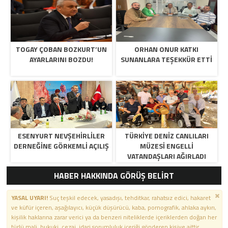
TOGAY ÇOBAN BOZKURT’UN
ORHAN ONUR KATKI
AYARLARINI BOZDU!
SUNANLARA TEŞEKKÜR ETTİ
ESENYURT NEVŞEHİRLİLER
TÜRKİYE DENİZ CANLILARI
DERNEĞİNE GÖRKEMLİ AÇILIŞ
MÜZESİ ENGELLİ
VATANDAŞLARI AĞIRLADI
HABER HAKKINDA GÖRÜŞ BELİRT
YASAL UYARI!
Suç teşkil edecek, yasadışı, tehditkar, rahatsız edici, hakaret
ve küfür içeren, aşağılayıcı, küçük düşürücü, kaba, pornografik, ahlaka aykırı,
kişilik haklarına zarar verici ya da benzeri niteliklerde içeriklerden doğan her
türlü mali, hukuki, cezai, idari sorumluluk içeriği gönderen kişiye aittir.