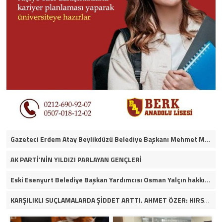
Gazeteci Erdem Atay Beylikdüzü Belediye Başkanı Mehmet Murat Çalık’ın itirafçı olacağını iddia etti.
AK PARTİ’NİN YILDIZI PARLAYAN GENÇLERİ
Eski Esenyurt Belediye Başkan Yardımcısı Osman Yalçın hakkında yakalama kararı
KARŞILIKLI SUÇLAMALARDA ŞİDDET ARTTI. AHMET ÖZER: HIRSIZ HANGİ PARTİDEN OLURSA OLSUN İFŞA EDERİM. VİDEOLU HABER