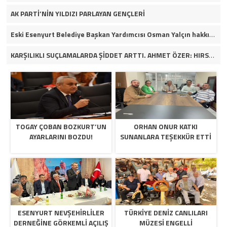
AK PARTİ’NİN YILDIZI PARLAYAN GENÇLERİ
Eski Esenyurt Belediye Başkan Yardımcısı Osman Yalçın hakkında yakalama kararı
KARŞILIKLI SUÇLAMALARDA ŞİDDET ARTTI. AHMET ÖZER: HIRSIZ HANGİ PARTİDEN OLURSA OLSUN İFŞA EDERİM. VİDEOLU HABER
TOGAY ÇOBAN BOZKURT’UN
ORHAN ONUR KATKI
AYARLARINI BOZDU!
SUNANLARA TEŞEKKÜR ETTİ
ESENYURT NEVŞEHİRLİLER
TÜRKİYE DENİZ CANLILARI
DERNEĞİNE GÖRKEMLİ AÇILIŞ
MÜZESİ ENGELLİ