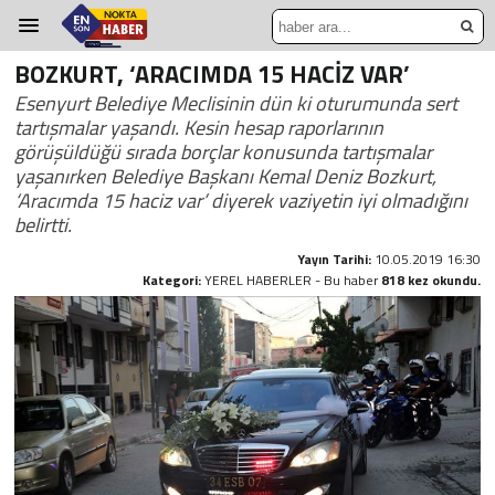
BOZKURT, ‘ARACIMDA 15 HACİZ VAR’
Esenyurt Belediye Meclisinin dün ki oturumunda sert
tartışmalar yaşandı. Kesin hesap raporlarının
görüşüldüğü sırada borçlar konusunda tartışmalar
yaşanırken Belediye Başkanı Kemal Deniz Bozkurt,
‘Aracımda 15 haciz var’ diyerek vaziyetin iyi olmadığını
belirtti.
Yayın Tarihi:
10.05.2019 16:30
Kategori:
YEREL HABERLER - Bu haber
818 kez okundu.