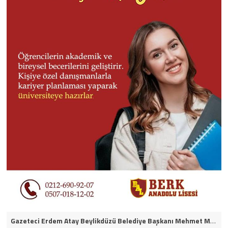
Gazeteci Erdem Atay Beylikdüzü Belediye Başkanı Mehmet Murat Çalık’ın itirafçı olacağını iddia etti.