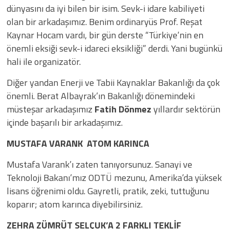
dünyasını da iyi bilen bir isim. Sevk-i idare kabiliyeti
olan bir arkadaşımız. Benim ordinaryüs Prof. Reşat
Kaynar Hocam vardı, bir gün derste “Türkiye’nin en
önemli eksiği sevk-i idareci eksikliği” derdi. Yani bugünkü
hali ile organizatör.
Diğer yandan Enerji ve Tabii Kaynaklar Bakanlığı da çok
önemli. Berat Albayrak’ın Bakanlığı dönemindeki
müsteşar arkadaşımız
Fatih Dönmez
yıllardır sektörün
içinde başarılı bir arkadaşımız.
MUSTAFA VARANK ATOM KARINCA
Mustafa Varank’ı zaten tanıyorsunuz. Sanayi ve
Teknoloji Bakanı’mız ODTÜ mezunu, Amerika’da yüksek
lisans öğrenimi oldu. Gayretli, pratik, zeki, tuttuğunu
koparır; atom karınca diyebilirsiniz.
ZEHRA ZÜMRÜT SELÇUK’A 2 FARKLI TEKLİF