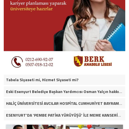
Tabela Siyaseti mi, Hizmet Siyaseti mi?
Eski Esenyurt Belediye Başkan Yardımcısı Osman Yalçın hakkında yakalama kararı
HALİÇ ÜNİVERSİTESİ AVCILAR HOSPİTAL CUMHURİYET BAYRAMININ 100. YILINI KUTLADI
ESENYURT’DA ‘PEMBE PATİKA YÜRÜYÜŞÜ’ İLE MEME KANSERİNE DİKKAT ÇEKİLDİ