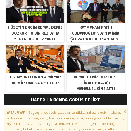
HÜSEYİN ERGİN KEMAL DENİZ
KAYMAKAM FATIH
BOZKURT’U BİR KEZ DAHA
ÇOBANOĞLU’NDAN MINIK
YENEREK 2’DE 2 YAPTI!
ŞERZAT’A AKÜLÜ SANDALYE
ESENYURTLUNUN 4 MİLYAR
KEMAL DENİZ BOZKURT
80 MİLYONUNA NE OLDU?
FİNALDE KAZIĞI
MAHALLELİSİNE ATTI
HABER HAKKINDA GÖRÜŞ BELİRT
YASAL UYARI!
Suç teşkil edecek, yasadışı, tehditkar, rahatsız edici, hakaret
ve küfür içeren, aşağılayıcı, küçük düşürücü, kaba, pornografik, ahlaka aykırı,
kişilik haklarına zarar verici ya da benzeri niteliklerde içeriklerden doğan her
türlü mali, hukuki, cezai, idari sorumluluk içeriği gönderen kişiye aittir.