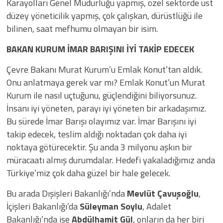
Karayolları Genel Müdürlüğü yapmış, özel sektörde üst
düzey yöneticilik yapmış, çok çalışkan, dürüstlüğü ile
bilinen, saat mefhumu olmayan bir isim.
BAKAN KURUM İMAR BARIŞINI İYİ TAKİP EDECEK
Çevre Bakanı Murat Kurum’u Emlak Konut’tan aldık.
Onu anlatmaya gerek var mı? Emlak Konut’un Murat
Kurum ile nasıl uçtuğunu, güçlendiğini biliyorsunuz.
İnsanı iyi yöneten, parayı iyi yöneten bir arkadaşımız.
Bu sürede İmar Barışı olayımız var. İmar Barışını iyi
takip edecek, teslim aldığı noktadan çok daha iyi
noktaya götürecektir. Şu anda 3 milyonu aşkın bir
müracaatı almış durumdalar. Hedefi yakaladığımız anda
Türkiye’miz çok daha güzel bir hale gelecek.
Bu arada Dışişleri Bakanlığı’nda
Mevlüt Çavuşoğlu
,
İçişleri Bakanlığı’da
Süleyman Soylu
, Adalet
Bakanlığı’nda ise
Abdülhamit Gül
, onların da her biri