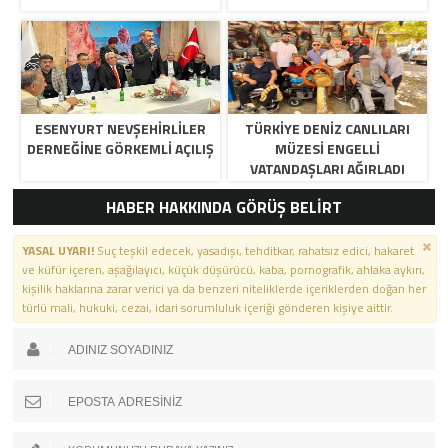
ESENYURT NEVŞEHİRLİLER
TÜRKİYE DENİZ CANLILARI
DERNEĞİNE GÖRKEMLİ AÇILIŞ
MÜZESİ ENGELLİ
VATANDAŞLARI AĞIRLADI
HABER HAKKINDA GÖRÜŞ BELİRT
YASAL UYARI!
Suç teşkil edecek, yasadışı, tehditkar, rahatsız edici, hakaret
ve küfür içeren, aşağılayıcı, küçük düşürücü, kaba, pornografik, ahlaka aykırı,
kişilik haklarına zarar verici ya da benzeri niteliklerde içeriklerden doğan her
türlü mali, hukuki, cezai, idari sorumluluk içeriği gönderen kişiye aittir.