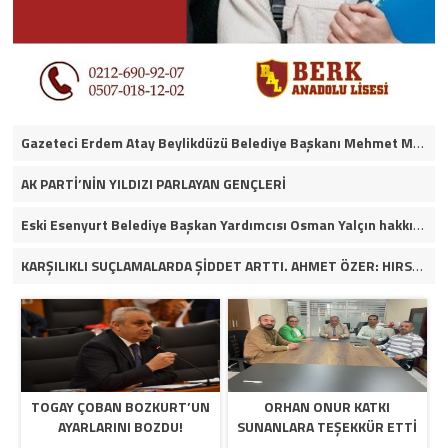
Gazeteci Erdem Atay Beylikdüzü Belediye Başkanı Mehmet Murat Çalık’ın itirafçı olacağını iddia etti.
AK PARTİ’NİN YILDIZI PARLAYAN GENÇLERİ
Eski Esenyurt Belediye Başkan Yardımcısı Osman Yalçın hakkında yakalama kararı
KARŞILIKLI SUÇLAMALARDA ŞİDDET ARTTI. AHMET ÖZER: HIRSIZ HANGİ PARTİDEN OLURSA OLSUN İFŞA EDERİM. VİDEOLU HABER
TOGAY ÇOBAN BOZKURT’UN
ORHAN ONUR KATKI
AYARLARINI BOZDU!
SUNANLARA TEŞEKKÜR ETTİ