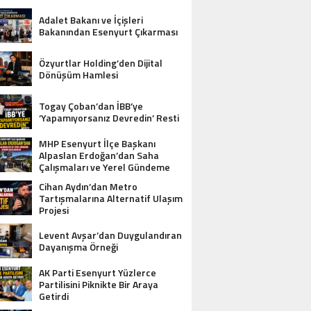
yararlanamayacak
Adalet Bakanı ve İçişleri
Bakanından Esenyurt Çıkarması
Özyurtlar Holding’den Dijital
Dönüşüm Hamlesi
Togay Çoban’dan İBB’ye
‘Yapamıyorsanız Devredin’ Resti
MHP Esenyurt İlçe Başkanı
Alpaslan Erdoğan’dan Saha
Çalışmaları ve Yerel Gündeme
İlişkin Açıklamalar
Cihan Aydın’dan Metro
Tartışmalarına Alternatif Ulaşım
Projesi
Levent Avşar’dan Duygulandıran
Dayanışma Örneği
AK Parti Esenyurt Yüzlerce
Partilisini Piknikte Bir Araya
Getirdi