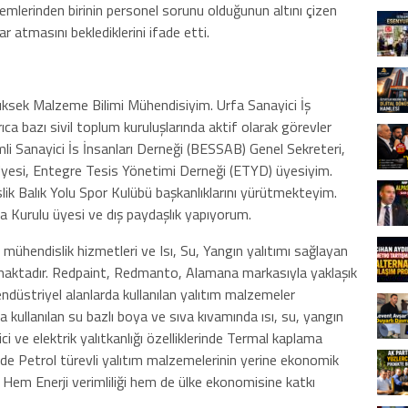
mlerinden birinin personel sorunu olduğunun altını çizen
r atmasını beklediklerini ifade etti.
sek Malzeme Bilimi Mühendisiyim. Urfa Sanayici İş
ıca bazı sivil toplum kuruluşlarında aktif olarak görevler
i Sanayici İs İnsanları Derneği (BESSAB) Genel Sekreteri,
yesi, Entegre Tesis Yönetimi Derneği (ETYD) üyesiyim.
ik Balık Yolu Spor Kulübü başkanlıklarını yürütmekteyim.
a Kurulu üyesi ve dış paydaşlık yapıyorum.
mühendislik hizmetleri ve Isı, Su, Yangın yalıtımı sağlayan
maktadır. Redpaint, Redmanto, Alamana markasıyla yaklaşık
endüstriyel alanlarda kullanılan yalıtım malzemeler
a kullanılan su bazlı boya ve sıva kıvamında ısı, su, yangın
i ve elektrik yalıtkanlığı özelliklerinde Termal kaplama
de Petrol türevli yalıtım malzemelerinin yerine ekonomik
. Hem Enerji verimliliği hem de ülke ekonomisine katkı