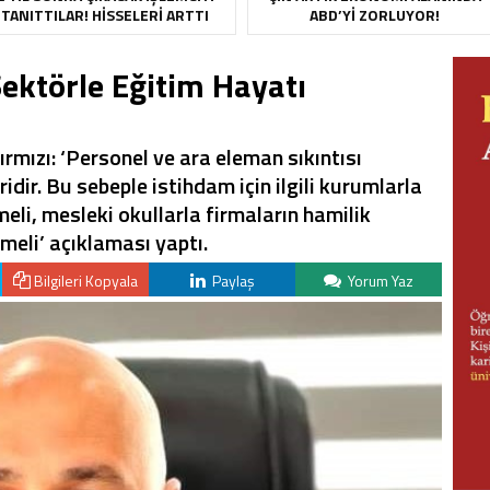
TANITTILAR! HISSELERI ARTTI
ABD’YI ZORLUYOR!
Sektörle Eğitim Hayatı
rmızı: ‘Personel ve ara eleman sıkıntısı
idir. Bu sebeple istihdam için ilgili kurumlarla
eli, mesleki okullarla firmaların hamilik
meli’ açıklaması yaptı.
Bilgileri Kopyala
Paylaş
Yorum Yaz