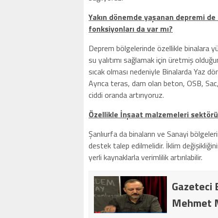
Yakın dönemde yaşanan depremi de d
fonksiyonları da var mı?
Deprem bölgelerinde özellikle binalara y
su yalıtımı sağlamak için üretmiş olduğ
sıcak olması nedeniyle Binalarda Yaz döne
Ayrıca teras, dam olan beton, OSB, Sac, 
ciddi oranda artırıyoruz.
Özellikle İnşaat malzemeleri sektörü
Şanlıurfa da binaların ve Sanayi bölgeleri
destek talep edilmelidir. İklim değişikliği
yerli kaynaklarla verimlilik artırılabilir.
Gazeteci 
Mehmet Mur