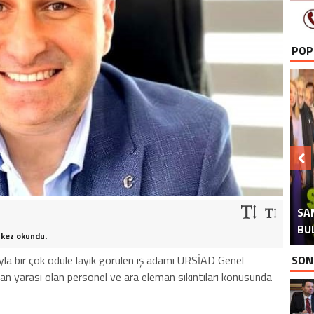
POP
H
İ
SA
TAB
AT
AK
BU
 kez okundu.
la bir çok ödüle layık görülen iş adamı URSİAD Genel
SON
yan yarası olan personel ve ara eleman sıkıntıları konusunda