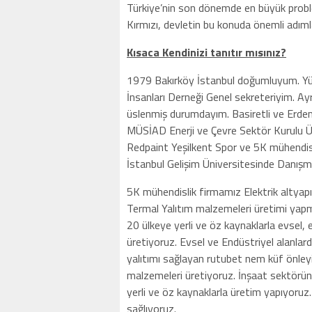
Türkiye’nin son dönemde en büyük proble
Kırmızı, devletin bu konuda önemli adımla
Kısaca Kendinizi tanıtır mısınız?
1979 Bakırköy İstanbul doğumluyum. Yük
İnsanları Derneği Genel sekreteriyim. Ayr
üslenmiş durumdayım. Basiretli ve Erdeml
MÜSİAD Enerji ve Çevre Sektör Kurulu Ü
Redpaint Yeşilkent Spor ve 5K mühendisl
İstanbul Gelişim Üniversitesinde Danışm
5K mühendislik firmamız Elektrik altyapı 
Termal Yalıtım malzemeleri üretimi yap
20 ülkeye yerli ve öz kaynaklarla evsel, 
üretiyoruz. Evsel ve Endüstriyel alanlard
yalıtımı sağlayan rutubet nem küf önleyic
malzemeleri üretiyoruz. İnşaat sektörün
yerli ve öz kaynaklarla üretim yapıyoruz
sağlıyoruz.