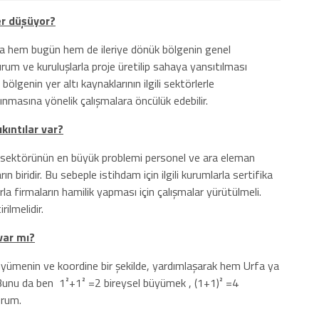
er düşüyor?
yla hem bugün hem de ileriye dönük bölgenin genel
i kurum ve kuruluşlarla proje üretilip sahaya yansıtılması
ölgenin yer altı kaynaklarının ilgili sektörlerle
ınmasına yönelik çalışmalara öncülük edebilir.
ıkıntılar var?
t sektörünün en büyük problemi personel ve ara eleman
ın biridir. Bu sebeple istihdam için ilgili kurumlarla sertifika
la firmaların hamilik yapması için çalışmalar yürütülmeli.
rilmelidir.
 var mı?
yümenin ve koordine bir şekilde, yardımlaşarak hem Urfa ya
 Bunu da ben 1²+1² =2 bireysel büyümek , (1+1)² =4
orum.