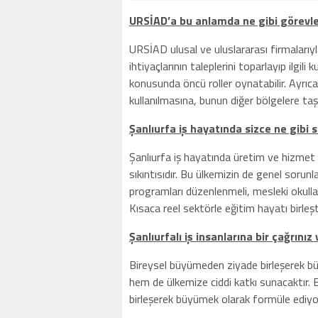
URSİAD’a bu anlamda ne gibi görevl
URSİAD ulusal ve uluslararası firmaları
ihtiyaçlarının taleplerini toparlayıp ilgil
konusunda öncü roller oynatabilir. Ayrıca b
kullanılmasına, bunun diğer bölgelere taş
Şanlıurfa iş hayatında sizce ne gibi s
Şanlıurfa iş hayatında üretim ve hizme
sıkıntısıdır. Bu ülkemizin de genel sorunlar
programları düzenlenmeli, mesleki okullar
Kısaca reel sektörle eğitim hayatı birleşti
Şanlıurfalı iş insanlarına bir çağrınız
Bireysel büyümeden ziyade birleşerek bü
hem de ülkemize ciddi katkı sunacaktır.
birleşerek büyümek olarak formüle ediy