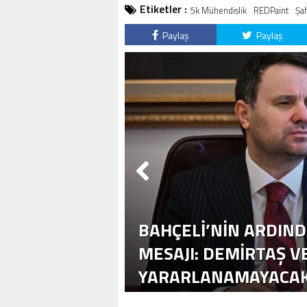
Etiketler :
5k Mühendislik
REDPaint
Şah
Paylaş
Paylaş
BAHÇELI’NIN ARDIN
MESAJI: DEMIRTAŞ 
YARARLANAMAYACA