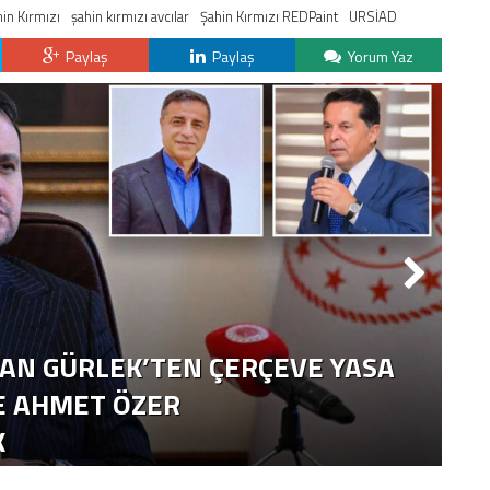
in Kırmızı
şahin kırmızı avcılar
Şahin Kırmızı REDPaint
URSİAD
Paylaş
Paylaş
Yorum Yaz
DAN GÜRLEK’TEN ÇERÇEVE YASA
VE AHMET ÖZER
A
K
Ç