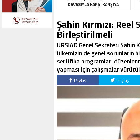
DAVASIYLA KARŞI KARŞIYA
Şahin Kırmızı: Reel 
Birleştirilmeli
URSİAD Genel Sekreteri Şahin Kı
ülkemizin de genel sorunların bir
sertifika programları düzenlenm
yapması için çalışmalar yürütül
Paylaş
Paylaş