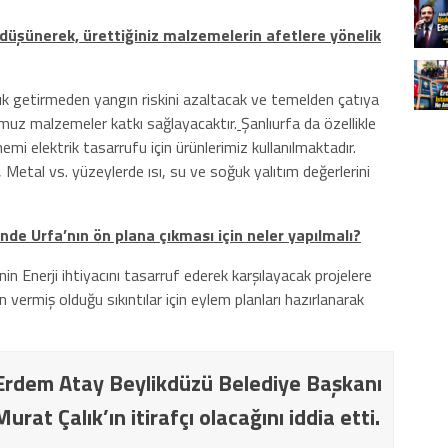
üşünerek, ürettiğiniz malzemelerin afetlere yönelik
ük getirmeden yangın riskini azaltacak ve temelden çatıya
umuz malzemeler katkı sağlayacaktır.
Şanlıurfa da özellikle
mi elektrik tasarrufu için ürünlerimiz kullanılmaktadır.
Metal vs. yüzeylerde ısı, su ve soğuk yalıtım değerlerini
nde Urfa’nın ön plana çıkması için neler yapılmalı?
nin Enerji ihtiyacını tasarruf ederek karşılayacak projelere
nin vermiş olduğu sıkıntılar için eylem planları hazırlanarak
Erdem Atay Beylikdüzü Belediye Başkanı
at Çalık’ın itirafçı olacağını iddia etti.