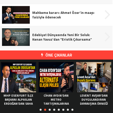
Mahkeme kararı: Ahmet Özer’in maaşı
faiziyle ödenecek
Edebiyat Dünyasında Yeni Bir Soluk:
Kenan Yavuz’dan “Eristik Çıkarsama”
ÖNE ÇIKANLAR
RT İLÇE
CIHAN AYDIN’DAN
LEVENT AVŞAR’DAN
AK PARTI E
LPASLAN
METRO
DUYGULANDIRAN
YÜZLERCE PAR
AN SAHA
TARTIŞMALARINA
DAYANIŞMA ÖRNEĞI
PIKNIKTE BI
VE YEREL
ALTERNATIF ULAŞIM
GETIR
LIŞKIN
PROJESI