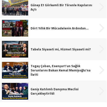
Güneş Et Görkemli Bir Törenle Kapılarını
Açtı
Dört Yıllık Bir Mücadelenin Ardından…
Tabela Siyaseti mi, Hizmet Siyaseti mi?
Togay Çoban, Esenyurt’un Sağlık
Sorunlarını Bakan Kemal Memişoğlu’na
İletti
Geniş Katılımlı Danışma Meclisi
Gerçekleştirildi