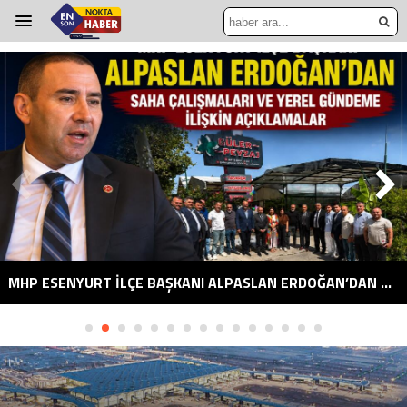
MHP ESENYURT İLÇE BAŞKANI ALPASLAN ERDOĞAN’DAN SAHA ÇALIŞMALARI VE YEREL GÜNDEME İLIŞKIN AÇIKLAMALAR